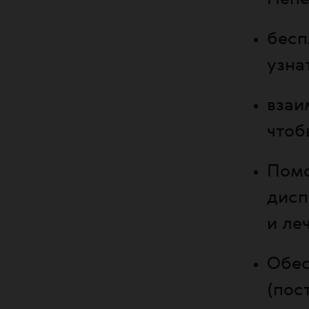
бесп
узна
взаи
чтоб
Помо
дисп
и ле
Обес
(пос