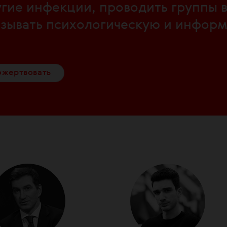
угие инфекции, проводить группы
азывать психологическую и инфор
ожертвовать