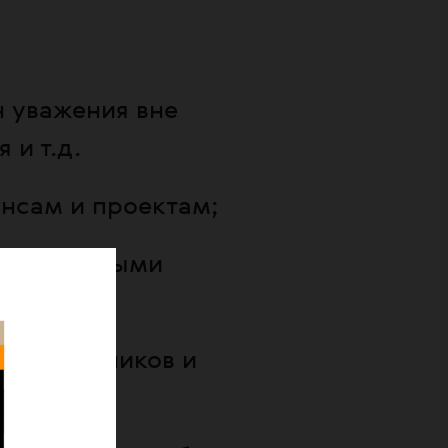
н уважения вне
 и т.д.
ансам и проектам;
 социальными
ы сотрудников и