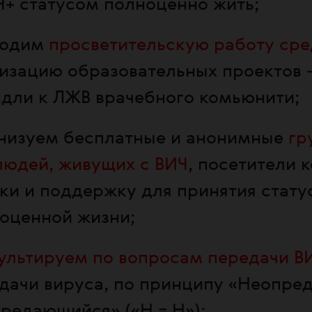
Ч+ статусом полноценно жить;
водим
просветительскую работу сре
изацию образовательных проектов
дли к ЛЖВ врачебного комьюнити;
низуем бесплатные и анонимные
гр
людей, живущих с ВИЧ
, посетители 
ки и поддержку для принятия стату
оценной жизни;
ультируем по вопросам передачи В
дачи вируса, по принципу «Неопре
редающийся» («Н = Н»);