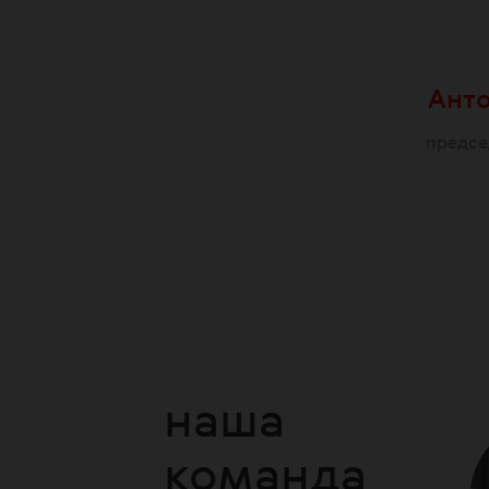
Анто
предсе
наша
команда