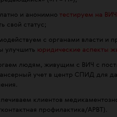
латно и анонимно
тестируем на ВИЧ
ть свой статус;
модействуем с органами власти и 
ы улучшить
юридические аспекты ж
гаем людям, живущим с ВИЧ с пост
ансерный учет в центр СПИД для д
чения
.
печиваем клиентов медикаментоз
тконтактная профилактика/АРВТ)
.