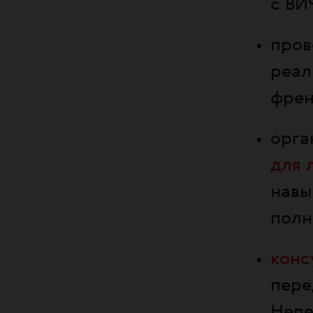
с ВИ
про
реал
френ
орга
для 
навы
полн
конс
пере
Непе