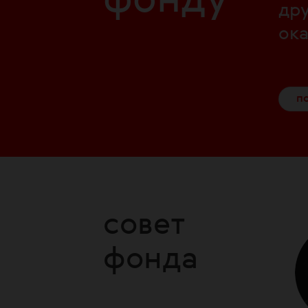
фонду
др
ок
п
совет
фонда