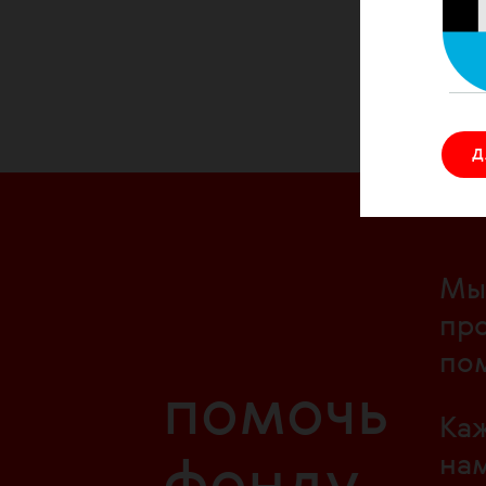
Солида
ЛЖВ.
Д
Мы 
про
по
помочь
Каж
нам