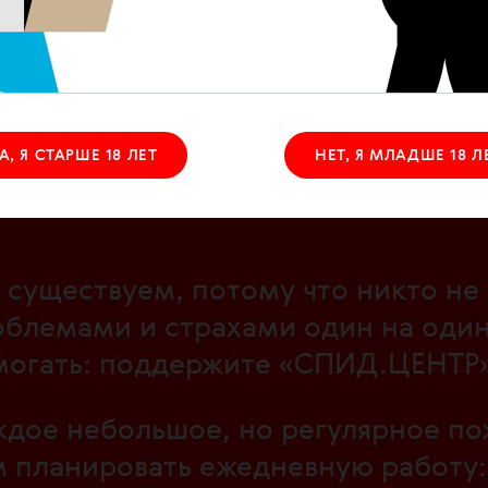
рность
: поддержка, взаимопомощь 
А, Я СТАРШЕ 18 ЛЕТ
НЕТ, Я МЛАДШЕ 18 Л
существуем, потому что никто не 
блемами и страхами один на один
могать: поддержите «СПИД.ЦЕНТР»
дое небольшое, но регулярное по
 планировать ежедневную работу: 