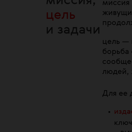
миссия,
миссия 
цель
живущие
продолж
и задачи
цель —
борьба 
сообщес
людей, 
Для ее 
изда
ключ