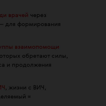
ди врачей
через
 — для формирования
уппы взаимопомощи
которых обретают силы,
са и продолжения
ИЧ
, жизни с ВИЧ,
деляемый =