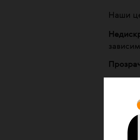
Наши ц
Недиск
зависим
Прозра
Партне
сообще
Профес
волонте