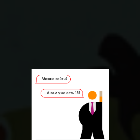
– Можно войти?
– А вам уже есть 18?