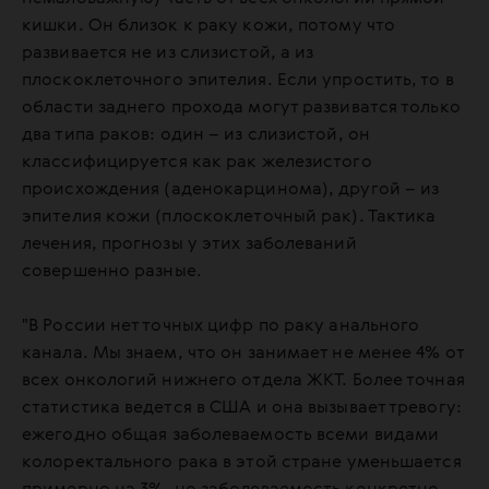
кишки. Он близок к раку кожи, потому что
развивается не из слизистой, а из
плоскоклеточного эпителия. Если упростить, то в
области заднего прохода могут развиватся только
два типа раков: один – из слизистой, он
классифицируется как рак железистого
происхождения (аденокарцинома), другой – из
эпителия кожи (плоскоклеточный рак). Тактика
лечения, прогнозы у этих заболеваний
совершенно разные.
"В России нет точных цифр по раку анального
канала. Мы знаем, что он занимает не менее 4% от
всех онкологий нижнего отдела ЖКТ. Более точная
статистика ведется в США и она вызывает тревогу:
ежегодно общая заболеваемость всеми видами
колоректального рака в этой стране уменьшается