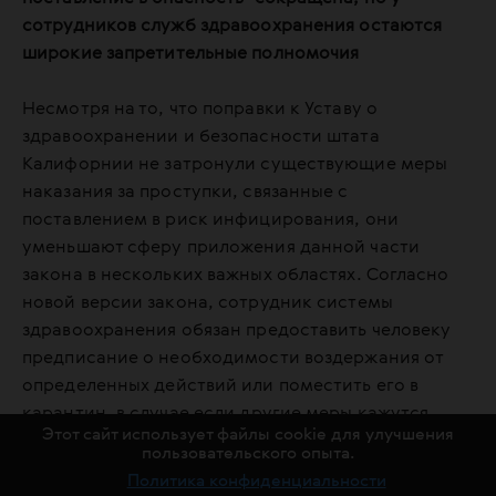
сотрудников служб здравоохранения остаются
широкие запретительные полномочия
Несмотря на то, что поправки к Уставу о
здравоохранении и безопасности штата
Калифорнии не затронули существующие меры
наказания за проступки, связанные с
поставлением в риск инфицирования, они
уменьшают сферу приложения данной части
закона в нескольких важных областях. Согласно
новой версии закона, сотрудник системы
здравоохранения обязан предоставить человеку
предписание о необходимости воздержания от
определенных действий или поместить его в
карантин, в случае если другие меры кажутся
Этот сайт использует файлы cookie для улучшения
"невыполнимыми". Поправки ограничивают сферу
пользовательского опыта.
ответственности случаями, в которых существует
Политика конфиденциальности