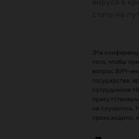
вируса в к
стать на пу
Эта конференци
того, чтобы при
вопрос ВИЧ-ин
государства: в
сотрудников Н
присутствовал
не случилось. 
происходило, 