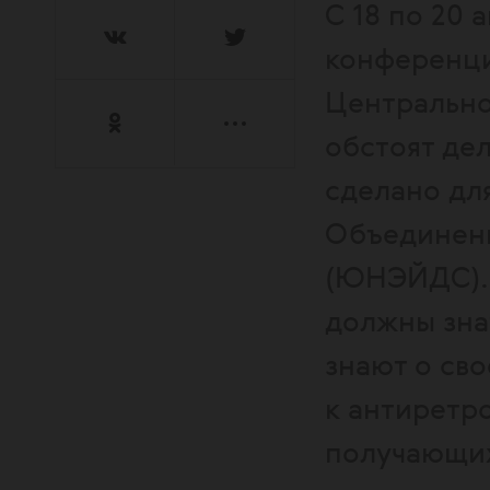
С 18 по 20
конференци
Центральной
обстоят де
сделано дл
Объединен
(ЮНЭЙДС). 
должны зна
знают о св
к антиретр
получающих