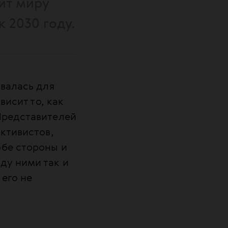
ит миру
 2030 году.
ывалась для
висит то, как
Представителей
активистов,
обе стороны и
ду ними так и
 его не