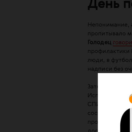
День 
Непонимание, а
пропитывало м
Голодец
говор
профилактики В
люди, в футбо
надписи без оч
Затем, на пер
Исполнительно
СПИДу по прог
состоянии рег
профилактики,
достижению цел