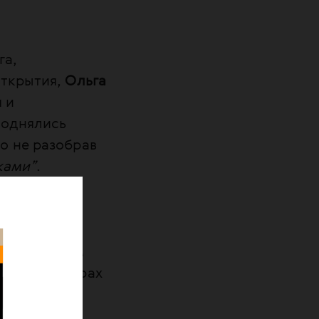
га,
открытия,
Ольга
 и
поднялись
мо не разобрав
ками”
.
ститель
 по ВИЧ/
й о текущем
ективных мерах
ся к
из немногих