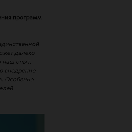
рения программ
 единственной
ожет далеко
о наш опыт,
то внедрение
в. Особенно
елей