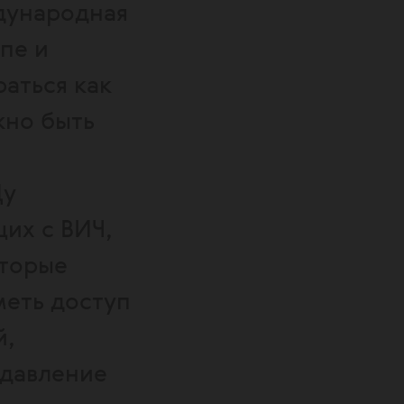
ждународная
пе и
раться как
жно быть
Ду
их с ВИЧ,
оторые
меть доступ
й,
одавление