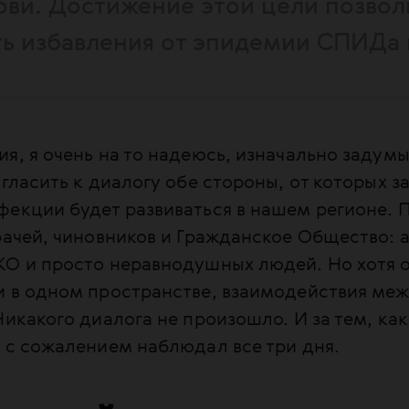
рови. Достижение этой цели позвол
ть избавления от эпидемии СПИДа к
я, я очень на то надеюсь, изначально задум
гласить к диалогу обе стороны, от которых за
фекции будет развиваться в нашем регионе. 
рачей, чиновников и Гражданское Общество: 
КО и просто неравнодушных людей. Но хотя 
и в одном пространстве, взаимодействия меж
Никакого диалога не произошло. И за тем, как
я с сожалением наблюдал все три дня.