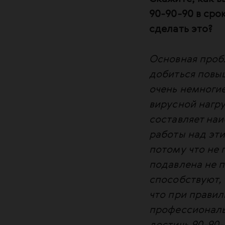
90-90-90 в сро
сделать это?
Основная пробл
добиться повыш
очень немногие
вирусной нагр
составляет на
работы над эти
потому что не 
подавлена не 
способствуют,
что при прави
профессиональ