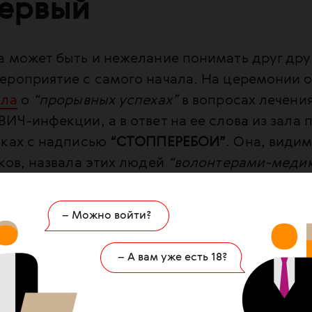
первый
 может быть и нежелание понимать друг дру
ероприятие с самого начала. На церемонии 
ила
о
“прорывных успехах”
в вопросах лечения
ИЧ-инфекции, а в ответ на ее слова из зала 
лках с надписью
“СТОППЕРЕБОИ”
. Она, види
ков, назвала этих людей
“волонтерами-меди
вом пленарном заседании,
Тим Мартино,
заме
– Можно войти?
го директора Объединенной программы ООН
раммным вопросам, выступил с презентацие
– А вам уже есть 18?
иона по версии UNAIDS. Он напомнил об эфф
 которые могли бы помочь России приблизить
ей 90-90-90. Указал на то, что Россия одна 