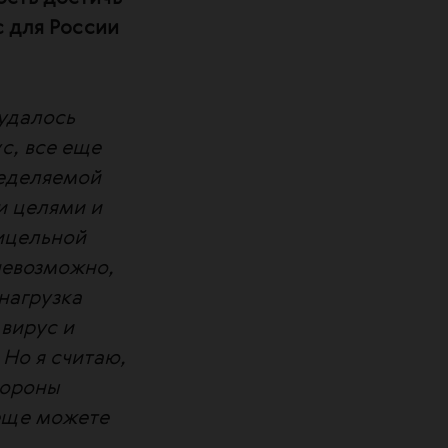
с для России
 удалось
с, все еще
ределяемой
и целями и
ицельной
невозможно,
нагрузка
вирус и
Но я считаю,
тороны
еще можете