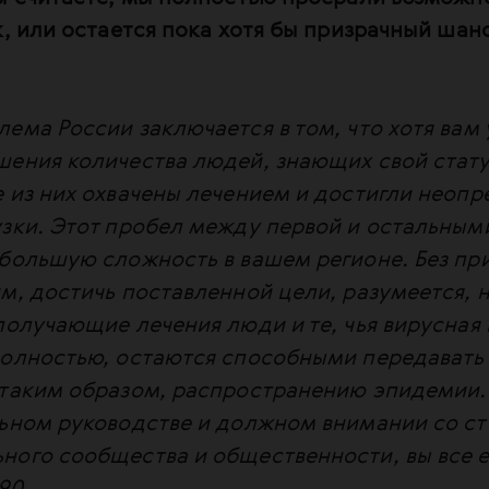
к, или остается пока хотя бы призрачный шан
ема России заключается в том, что хотя вам
ения количества людей, знающих свой стату
 из них охвачены лечением и достигли неоп
узки. Этот пробел между первой и остальным
ибольшую сложность в вашем регионе. Без пр
м, достичь поставленной цели, разумеется, 
получающие лечения люди и те, чья вирусная 
полностью, остаются способными передавать 
 таким образом, распространению эпидемии. 
льном руководстве и должном внимании со с
ного сообщества и общественности, вы все 