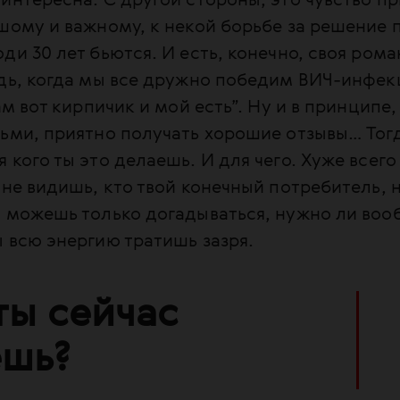
интересна. С другой стороны, это чувство 
шому и важному, к некой борьбе за решение 
ди 30 лет бьются. И есть, конечно, своя рома
дь, когда мы все дружно победим ВИЧ-инфек
ам вот кирпичик и мой есть”. Ну и в принципе
ьми, приятно получать хорошие отзывы… Тог
 кого ты это делаешь. И для чего. Хуже всего
 не видишь, кто твой конечный потребитель, 
 можешь только догадываться, нужно ли вооб
 всю энергию тратишь зазря.
ты сейчас
ешь?