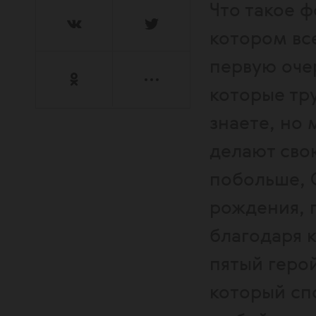
Что такое 
котором вс
первую очер
которые тр
знаете, но
делают свою
побольше, 
рождения, 
благодаря к
пятый геро
который сп