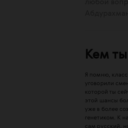
любой вопр
Абдурахман
Кем ты
Я помню, класс
уговорили смен
которой ты сей
этой шансы бол
уже в более со
генетиком. К н
сам русский, н