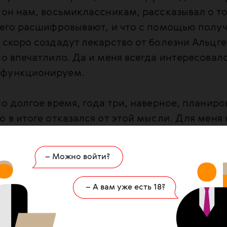
 он нам, восьмиклассникам, рассказывал о то
и его расшифровывают, и что с помощью полу
 скоро создадут лекарство от болезни Альцг
но впечатлило. Да и меня всегда интересовал
 функционируем.
но долгое время, года три, наверное, планиро
о в итоге отказался от этой мысли. Для меня 
было понимание некой будущей обеспеченност
 активно вкладывал отец, и мне казалось, что
– Можно войти?
нсово не проживу. Так что после еще нескол
 желанием стать то психологом, то журналис
– А вам уже есть 18?
 еще кем-то я поступил на международные о
 в итоге понял, что кем бы ты не хотел стать,
куда судьба укажет.