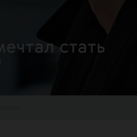
 мечтал стать
"
ИД.ЦЕНТР