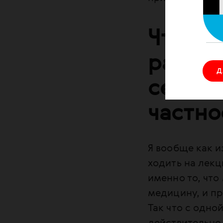
Что те
работа
Д
сервис
частно
Я вообще как и
ходить на лекц
именно то, что
медицину, и пр
Так что с одно