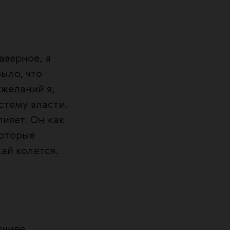
аверное, я
ыло, что
 желаний я,
стему власти.
лияет. Он как
которые
кай колется.
очнее