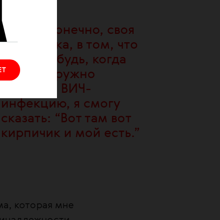
И есть, конечно, своя
романтика, в том, что
когда-нибудь, когда
ЕТ
мы все дружно
победим ВИЧ-
инфекцию, я смогу
сказать: “Вот там вот
кирпичик и мой есть.”
ма, которая мне