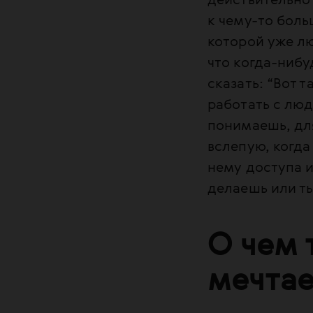
действительно 
к чему-то боль
которой уже лю
что когда-нибу
сказать: “Вот т
работать с люд
понимаешь, для
вслепую, когда
нему доступа и
делаешь или ты
О чем 
мечта