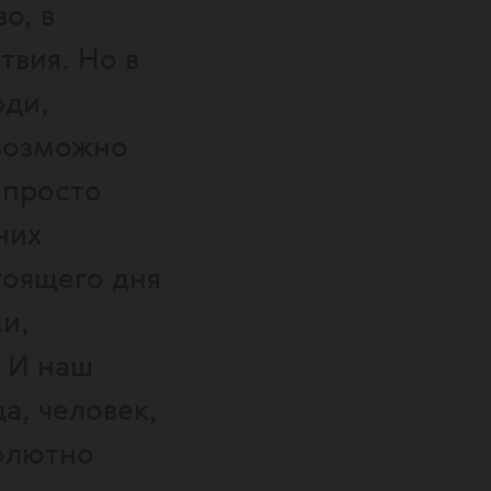
о, в
твия. Но в
юди,
 возможно
 просто
них
тоящего дня
и,
. И наш
а, человек,
олютно