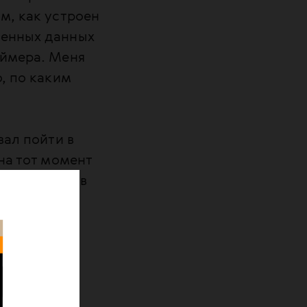
м, как устроен
ченных данных
еймера. Меня
о, по каким
вал пойти в
на тот момент
и, так как в
 врачом я
ьких лет
том, то
тношения, а
 все равно