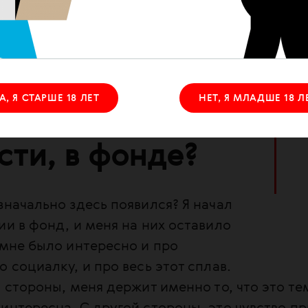
бе дает силы
ть в ВИЧ-
А, Я СТАРШЕ 18 ЛЕТ
НЕТ, Я МЛАДШЕ 18 Л
е и, в
сти, в фонде?
значально здесь появился? Я начал
ии в фонд, и меня на них оставило
 мне было интересно и про
о социалку, и про весь этот сплав.
й стороны, меня держит именно то, что это те