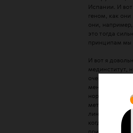
Испании. И вот
геном, как он
они, например,
это тогда силь
принципам мы
И вот я доволь
мединститут, н
очень важным 
меня это очень
нормально фина
метаний между
лингвистом, то
когда отучился,
придешь туда, 