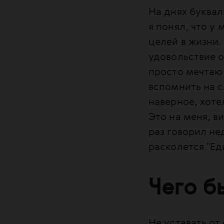
На днях буквал
я понял, что у
целей в жизни
удовольствие о
просто мечтаю 
вспомнить на с
наверное, хоте
Это на меня, в
раз говорил не
расколется "Еди
Чего б
Не уставать от