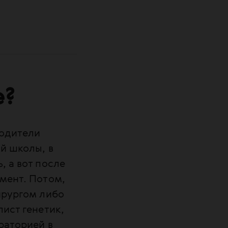
е?
родители
й школы, в
, а вот после
умент. Потом,
ирургом либо
лист генетик,
ораторией в