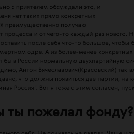
ьно с приятелем обсуждали это, и
 меня нет таких прямо конкретных
. Я преимущественно получаю
т процесса и от чего-то каждый раз нового. Н
оставить после себя что-то большое, чтобы б
мертном одре. А из более-менее конкретных
л бы в России нормальную двухпартийную си
идимо, Антон Вячеславович(Красовский) так в
давно, что должны появиться две партии, на 
ная Россия". Вот я тоже с этим согласен, пус
ы ты пожелал фонду?
 самого себя. Не почивать на лаврах. Чаще и т