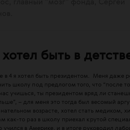
ос, главный "мозг" фонда, Сергей
ов.
 хотел быть в детств
е в 4 я хотел быть президентом. Меня даже 
ить школу под предлогом того, что “после то
час учишься, ты президентом вряд ли станешь
ьше”, – для меня это тогда был весомый арг
знательном возрасте, хотел стать медиком, х
ам как-то раз в школу приехал крутой специа
о учился в Америке, и в итоге руководил лаб