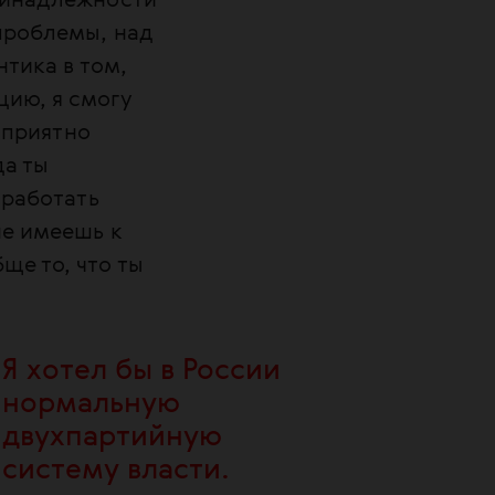
принадлежности
проблемы, над
нтика в том,
цию, я смогу
, приятно
да ты
 работать
не имеешь к
ще то, что ты
Я хотел бы в России
нормальную
двухпартийную
систему власти.