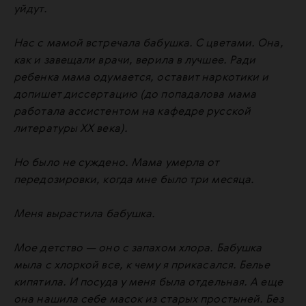
уйдут.
Нас с мамой встречала бабушка. С цветами. Она,
как и завещали врачи, верила в лучшее. Ради
ребенка мама одумается, оставит наркотики и
допишет диссертацию (до попадалова мама
работала ассистентом на кафедре русской
литературы ХХ века).
Но было не суждено. Мама умерла от
передозировки, когда мне было три месяца.
Меня вырастила бабушка.
Мое детство — оно с запахом хлора. Бабушка
мыла с хлоркой все, к чему я прикасался. Белье
кипятила. И посуда у меня была отдельная. А еще
она нашила себе масок из старых простыней. Без