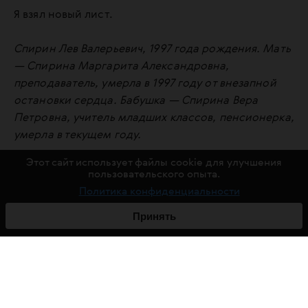
Я взял новый лист.
Спирин Лев Валерьевич, 1997 года рождения. Мать
— Спирина Маргарита Александровна,
преподаватель, умерла в 1997 году от внезапной
остановки сердца. Бабушка — Спирина Вера
Петровна, учитель младших классов, пенсионерка,
умерла в текущем году.
Этот сайт использует файлы cookie для улучшения
Закончил среднюю школу № 28 и поступил в NГУ на
пользовательского опыта.
биологический факультет.
Политика конфиденциальности
Принять
Проживаю по адресу — ул. Декабристов, д. 110, кв.
88.
Эту биографию милые женщины одобрили.
Вы, конечно, уже поняли, что оба рассказа были