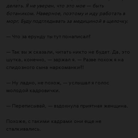
делать. Я не уверен, что это мое — быть
ботаником. Наверное, поэтому и иду работать в
морг. Буду подглядывать за медициной в щелочку.
— Что за ерунду ты тут понаписал?
— Так вы ж сказали, читать никто не будет. Да, это
шутка, конечно, — заржал я. — Разве похож я на
спидозного сына наркоманки?!
— Ну ладно, не похож, — услышал я голос
молодой кадровички.
— Переписывай, — вздохнула приятная женщина.
Похоже, с такими кадрами они еще не
сталкивались.