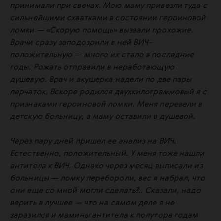
принимали при свечах. Мою маму привезли туда с
сильнейшими схватками в состоянии героиновой
ломки — «Скорую помощь» вызвали прохожие.
Врачи сразу заподозрили в ней
ВИЧ
-
положительную — много их стало в последние
годы. Рожать отправили в неработающую
душевую. Врач и акушерка надели по две пары
перчаток. Вскоре родился двухкилограммовый я с
признаками героиновой ломки. Меня перевели в
детскую больницу, а маму оставили в душевой.
Через пару дней пришел ее анализ на
ВИЧ
.
Естественно, положительный. У меня тоже нашли
антитела к
ВИЧ
. Однако через месяц выписали из
больницы — ломку перебороли, вес я набрал, что
они еще со мной могли сделать?.. Сказали, надо
верить в лучшее — что на самом деле я не
заразился и мамины антитела к полутора годам