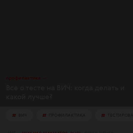
профилактика
Все о тесте на ВИЧ: когда делать и
какой лучше?
ВИЧ
ПРОФИЛАКТИКА
ТЕСТИРОВ
М
М