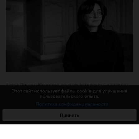
Елена Орлова-Морозова, врач-инфекционист, кандидат
медицинских наук
Этот сайт использует файлы cookie для улучшения
пользовательского опыта.
Политика конфиденциальности
— Оказывают ли побочные эффекты современных
препаратов существенное влияние на пациента?
Принять
— Побочные эффекты бывают двух видов. Острые
(сиюминутные) — это когда пациент принимает