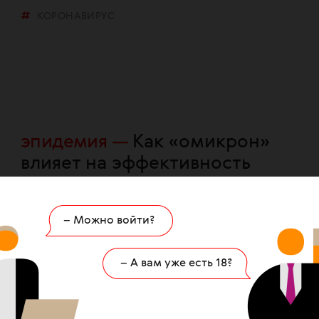
КОРОНАВИРУС
эпидемия
Как «омикрон»
влияет на эффективность
вакцинации от COVID-19:
что узнали итальянские
– Можно войти?
ученые
КОРОНАВИРУС
– А вам уже есть 18?