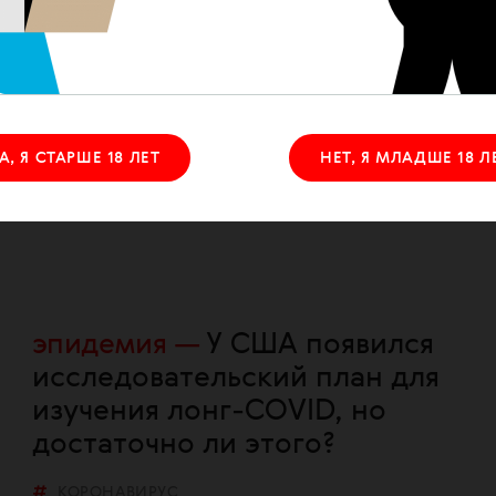
эпидемия
Один укол
против гриппа и ковида: в
США готовят к одобрению
комбинированные вакцины
А, Я СТАРШЕ 18 ЛЕТ
НЕТ, Я МЛАДШЕ 18 Л
КОРОНАВИРУС
эпидемия
У США появился
исследовательский план для
изучения лонг-COVID, но
достаточно ли этого?
КОРОНАВИРУС