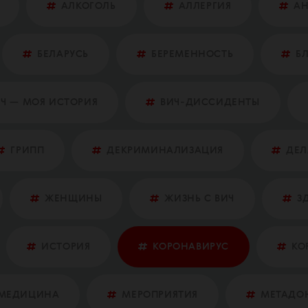
АЛКОГОЛЬ
АЛЛЕРГИЯ
А
БЕЛАРУСЬ
БЕРЕМЕННОСТЬ
Б
Ч — МОЯ ИСТОРИЯ
ВИЧ-ДИССИДЕНТЫ
ГРИПП
ДЕКРИМИНАЛИЗАЦИЯ
ДЕЛ
ЖЕНЩИНЫ
ЖИЗНЬ С ВИЧ
З
ИСТОРИЯ
КОРОНАВИРУС
КО
МЕДИЦИНА
МЕРОПРИЯТИЯ
МЕТАДО