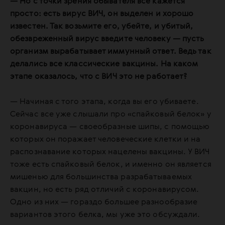
— Но с точки зрения обывателя все кажется
просто: есть вирус ВИЧ, он выделен и хорошо
известен. Так возьмите его, убейте, и убитый,
обезвреженный вирус введите человеку — пусть
организм вырабатывает иммунный ответ. Ведь так
делались все классические вакцины. На каком
этапе оказалось, что с ВИЧ это не работает?
— Начиная с того этапа, когда вы его убиваете.
Сейчас все уже слышали про «спайковый белок» у
коронавируса — своеобразные шипы, с помощью
которых он поражает человеческие клетки и на
распознавание которых нацелены вакцины. У ВИЧ
тоже есть спайковый белок, и именно он является
мишенью для большинства разрабатываемых
вакцин, но есть ряд отличий с коронавирусом.
Одно из них — гораздо большее разнообразие
вариантов этого белка, мы уже это обсуждали.