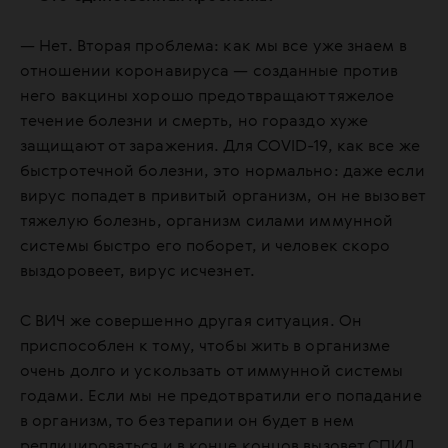
— Нет. Вторая проблема: как мы все уже знаем в
отношении коронавируса — созданные против
него вакцины хорошо предотвращают тяжелое
течение болезни и смерть, но гораздо хуже
защищают от заражения. Для COVID-19, как все же
быстротечной болезни, это нормально: даже если
вирус попадет в привитый организм, он не вызовет
тяжелую болезнь, организм силами иммунной
системы быстро его поборет, и человек скоро
выздоровеет, вирус исчезнет.
С ВИЧ же совершенно другая ситуация. Он
приспособлен к тому, чтобы жить в организме
очень долго и ускользать от иммунной системы
годами. Если мы не предотвратили его попадание
в организм, то без терапии он будет в нем
реплицироваться и в конце концов вызовет СПИД.