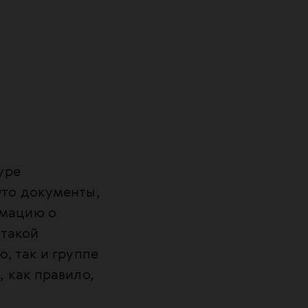
уре
Это документы,
рмацию о
 такой
, так и группе
 как правило,