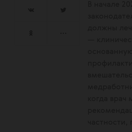
В начале 20
законодате
должны леч
— клиничес
основанную
профилакти
вмешательс
медработник
когда врач 
рекомендац
частности,