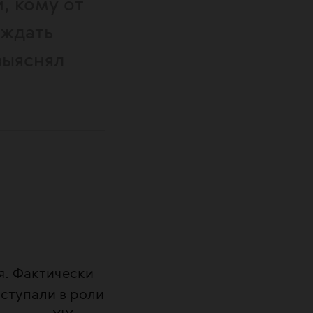
, кому от
 ждать
выяснял
я. Фактически
ступали в роли