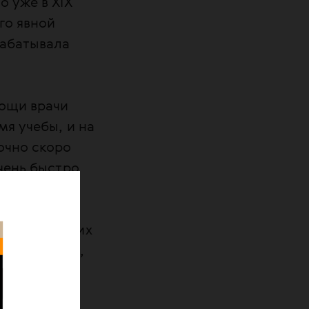
 уже в ХIХ
го явной
рабатывала
мощи врачи
мя учебы, и на
очно скоро
чень быстро
 общаться с
пособы
 методических
ми. Конечно,
 тоже были
публикации