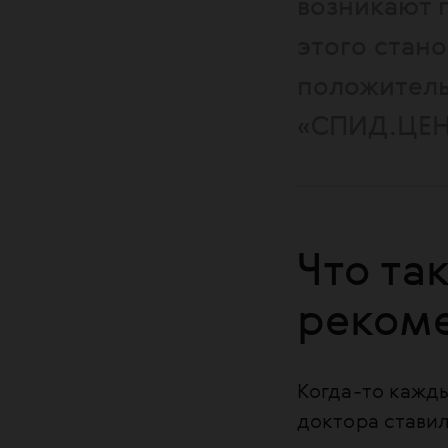
возникают 
этого стано
положитель
«СПИД.ЦЕН
Что та
реком
Когда-то кажды
доктора стави