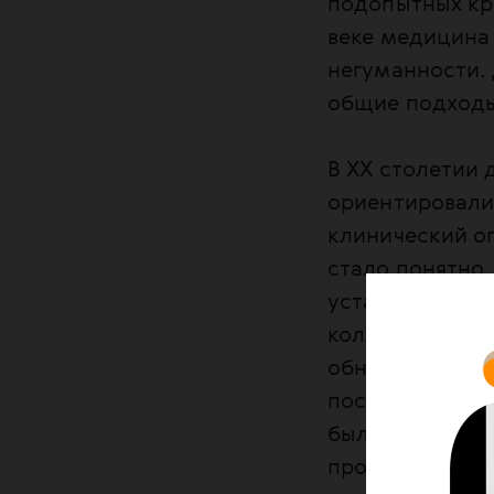
подопытных кро
веке медицина 
негуманности.
общие подходы
В XX столетии
ориентировалис
клинический оп
стало понятно,
устаревает. Л
коллегами полу
обновлять зна
пособий. Но он
были еще и пу
проблемы: журн