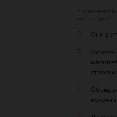
Что отличает 
литературы?
Они рег
Основан
масштаб
строгим
Объедин
источни