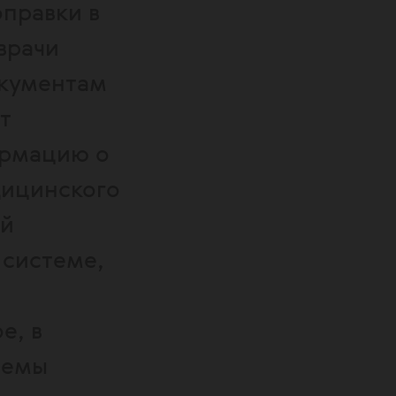
оправки в
врачи
окументам
т
ормацию о
дицинского
ий
 системе,
е, в
лемы