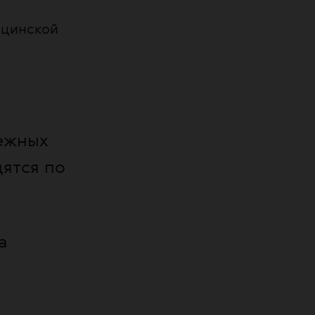
ицинской
ежных
ятся по
а