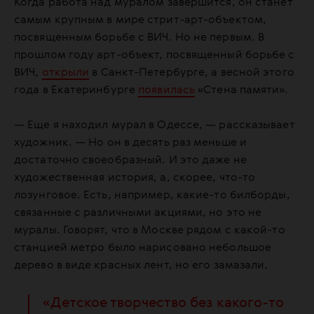
Когда работа над муралом завершится, он станет
самым крупным в мире стрит-арт-объектом,
посвященным борьбе с ВИЧ. Но не первым. В
прошлом году арт-объект, посвященный борьбе с
ВИЧ,
открыли
в Санкт-Петербурге, а весной этого
года в Екатеринбурге
появилась
«Стена памяти».
— Еще я находил мурал в Одессе, — рассказывает
художник. — Но он в десять раз меньше и
достаточно своеобразный. И это даже не
художественная история, а, скорее, что-то
лозунговое. Есть, например, какие-то билборды,
связанные с различными акциями, но это не
муралы. Говорят, что в Москве рядом с какой-то
станцией метро было нарисовано небольшое
дерево в виде красных лент, но его замазали.
«Детское творчество без какого-то