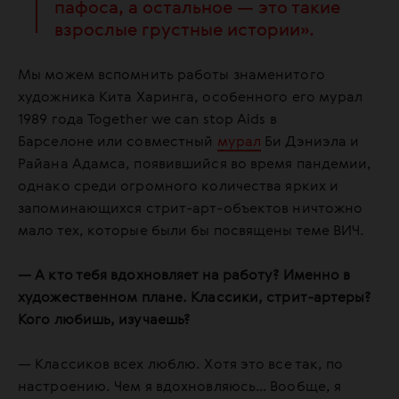
пафоса, а остальное — это такие
взрослые грустные истории».
Мы можем вспомнить работы знаменитого
художника Кита Харинга, особенного его мурал
1989 года Together we can stop Aids в
Барселоне или совместный
мурал
Би Дэниэла и
Райана Адамса, появившийся во время пандемии,
однако среди огромного количества ярких и
запоминающихся стрит-арт-объектов ничтожно
мало тех, которые были бы посвящены теме ВИЧ.
— А кто тебя вдохновляет на работу? Именно в
художественном плане. Классики, стрит-артеры?
Кого любишь, изучаешь?
— Классиков всех люблю. Хотя это все так, по
настроению. Чем я вдохновляюсь… Вообще, я