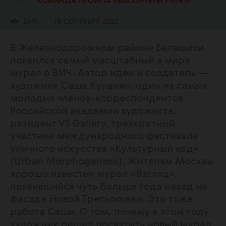
КОМАНДА ПРОЕКТА «ВОЛОНТЕРЫ РУЛЯТ»
2845
19 СЕНТЯБРЯ 2022
В Железнодорожном районе Балашихи
появился самый масштабный в мире
мурал о ВИЧ. Автор идеи и создатель —
художник Саша Купалян, один из самых
молодых членов-корреспондентов
Российской академии художеств,
резидент VS Gallery, трехкратный
участник международного фестиваля
уличного искусства «Культурный код»
(Urban Morphogenesis). Жителям Москвы
хорошо известен мурал «Взгляд»,
появившийся чуть больше года назад на
фасаде Новой Третьяковки. Это тоже
работа Саши. О том, почему в этом году
художник решил посвятить новый мурал