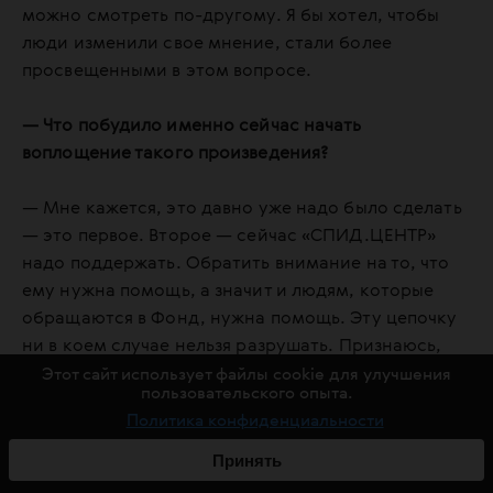
можно смотреть по-другому. Я бы хотел, чтобы
люди изменили свое мнение, стали более
просвещенными в этом вопросе.
— Что побудило именно сейчас начать
воплощение такого произведения?
— Мне кажется, это давно уже надо было сделать
— это первое. Второе — сейчас «СПИД.ЦЕНТР»
надо поддержать. Обратить внимание на то, что
ему нужна помощь, а значит и людям, которые
обращаются в Фонд, нужна помощь. Эту цепочку
ни в коем случае нельзя разрушать. Признаюсь,
было очень много рисков и очень много было
Этот сайт использует файлы cookie для улучшения
пользовательского опыта.
перипетий.
Политика конфиденциальности
Одно из главных опасений — реакция людей. К
Принять
сожалению, для многих мурал, посвященный теме