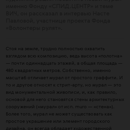
именно Фонду «СПИД.ЦЕНТР» и теме
ВИЧ, он рассказал в интервью Насте
Павловой, участнице проекта Фонда
«Волонтеры рулят».
Стоя на земле, трудно полностью охватить
взглядом всю композицию, ведь высота «полотна»
— почти одиннадцать этажей, а общая площадь —
480 квадратных метров. Собственно, именно
масштаб отличает мурал от простого граффити. И
то и другое относят к стрит-арту, но мурал — это
вид монументальной живописи, и, как правило,
основой для него становятся стены архитектурных
сооружений («мурал» от исп. muro — «стена»).
Более того, мурал не может существовать как
простое украшение или элемент городского
дизайна, он всегда обладает художественной