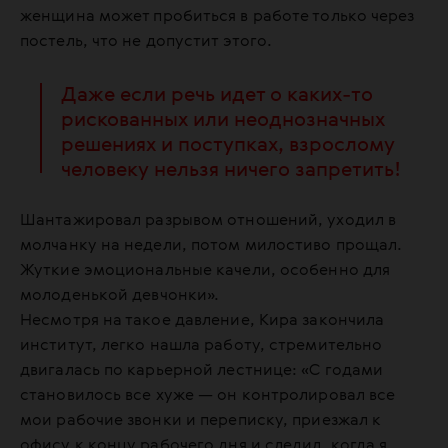
женщина может пробиться в работе только через
постель, что не допустит этого.
Даже если речь идет о каких-то
рискованных или неоднозначных
решениях и поступках, взрослому
человеку нельзя ничего запретить!
Шантажировал разрывом отношений, уходил в
молчанку на недели, потом милостиво прощал.
Жуткие эмоциональные качели, особенно для
молоденькой девчонки».
Несмотря на такое давление, Кира закончила
институт, легко нашла работу, стремительно
двигалась по карьерной лестнице: «С годами
становилось все хуже — он контролировал все
мои рабочие звонки и переписку, приезжал к
офису к концу рабочего дня и следил, когда я