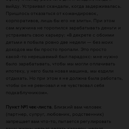
выйду. Устраивал скандалы, когда задерживалась.
Пришлось отказаться от командировок,
корпоративов, лишь бы его не злить». При этом
сам мужчина не торопился зарабатывать деньги и
устраивать свою карьеру: «В декрете с обоими
детьми я побыла ровно две недели — без моих
доходов мы бы просто пропали. Это просто
какой-то нерешаемый был парадокс: мне нужно
было зарабатывать, чтобы мы могли оплачивать
ипотеку, у него была новая машина, мы ездили
отдыхать. Но при этом я не должна была работать,
чтобы он не ревновал и не чувствовал себя
подкаблучником».
Пункт №1 чек-листа
.
Близкий вам человек
(партнер, супруг, любовник, родственник)
запрещает вам что-то, пытается регулировать
вашу жизнь: нельзя делать карьеру, нельзя