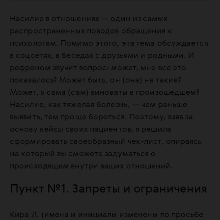
Магистр практической психологии. С 2010 года
Насилие в отношениях — один из самых
профайлер, работала в общественно-
распространенных поводов обращения к
политических проектах. С 2015 года ведет частную
психологам. Помимо этого, эта тема обсуждается
практику. Основная специализация — работа с
в соцсетях, в беседах с друзьями и родными. И
последствиями ПТСР: жертвы войн, терактов,
рефреном звучит вопрос: может, мне все это
горячих точек, последствия физического и
показалось? Может быть, он (она) не такие?
эмоционального насилия, адаптация после
Может, я сама (сам) виноваты в произошедшем?
серьезных медицинских диагнозов. Читает
Насилие, как тяжелая болезнь, — чем раньше
лекции, на которых говорит об острых проблемах
выявить, тем проще бороться. Поэтому, взяв за
и запросах через призму культуры и
основу кейсы своих пациентов, я решила
кинематографа.
сформировать своеобразный чек-лист, опираясь
на который вы сможете задуматься о
происходящем внутри ваших отношений.
Пункт №1. Запреты и ограничения
Кира Л. (имена и инициалы изменены по просьбе