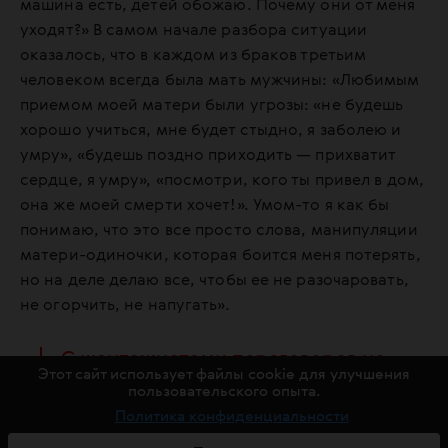
машина есть, детей обожаю. Почему они от меня
уходят?» В самом начале разбора ситуации
оказалось, что в каждом из браков третьим
человеком всегда была мать мужчины: «Любимым
приемом моей матери были угрозы: «не будешь
хорошо учиться, мне будет стыдно, я заболею и
умру», «будешь поздно приходить — прихватит
сердце, я умру», «посмотри, кого ты привел в дом,
она же моей смерти хочет!». Умом-то я как бы
понимаю, что это все просто слова, манипуляции
матери-одиночки, которая боится меня потерять,
но на деле делаю все, чтобы ее не разочаровать,
не огорчить, не напугать».
С шантажистами переговоров не
Этот сайт использует файлы cookie для улучшения
ведут! Никогда, ни при каких
пользовательского опыта.
обстоятельствах.
Политика конфиденциальности