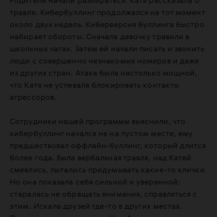
Родители начали разбираться. Катя рассказала о
травле. Кибербуллинг продолжался на тот момент
около двух недель. Киберверсия буллинга быстро
набирает обороты. Сначала девочку травили в
школьных чатах. Затем ей начали писать и звонить
люди с совершенно незнакомых номеров и даже
из других стран. Атака была настолько мощной,
что Катя не успевала блокировать контакты
агрессоров.
Сотрудники нашей программы выяснили, что
кибербуллинг начался не на пустом месте, ему
предшествовал оффлайн-буллинг, который длится
более года. Была вербальная травля, над Катей
смеялись, пытались придумывать какие-то клички.
Но она показала себя сильной и уверенной:
старалась не обращать внимания, справляться с
этим. Искала друзей где-то в других местах.