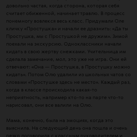
довольно частая, когда сторона, которая себя
считает обиженной, начинает травлю. В процесс
понемногу вовлекся весь класс. Придумали Оле
кличку «Простушка» и начали ее дразнить: «Да ты
Простушка, мы с Простушкой не дружим». Зимой
поехали на экскурсию. Одноклассники начали
кидать в свою жертву снежками. Учительница им
сделала замечание, мол, это уже не игра. Они ей
отвечают: «Она — Простушка, в Простушку можно
кидать». Потом Олю удалили из школьных чатов со
словами «Простушке здесь не место». Каждый раз,
когда в классе происходила какая-то
неприятность, например кто-то на парте что-то
нарисовал, они все валили на Олю.
Мама, конечно, была на эмоциях, когда это
выяснила. На следующий день она пошла и очень
резко поговорила с классным руководителем и