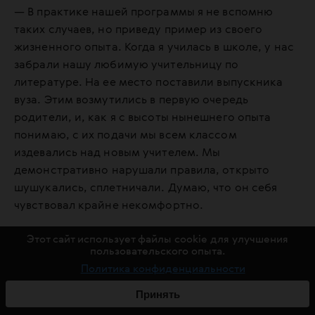
— В практике нашей программы я не вспомню
таких случаев, но приведу пример из своего
жизненного опыта. Когда я училась в школе, у нас
забрали нашу любимую учительницу по
литературе. На ее место поставили выпускника
вуза. Этим возмутились в первую очередь
родители, и, как я с высоты нынешнего опыта
понимаю, с их подачи мы всем классом
издевались над новым учителем. Мы
демонстративно нарушали правила, открыто
шушукались, сплетничали. Думаю, что он себя
чувствовал крайне некомфортно.
Этот сайт использует файлы cookie для улучшения
Я тоже принимала участие в буллинге. Есть
пользовательского опыта.
жертва, есть инициаторы травли, есть их «свита»,
Политика конфиденциальности
есть беспристрастные наблюдатели, а есть
Принять
«группа поддержки», своего рода чир-лидеры. Вот
я была в такой группе поддержки. Смеялась над