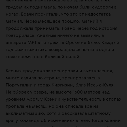
меня начали неметь бедра во время бега, и я с
трудом их поднимала, по ночам были судороги в
ногах. Врачи посчитали, что это от недостатка
магния. Через месяц все прошло, магний я
продолжала принимать. Ровно через год история
повторилась. Анализы ничего не выявили, а
аппарата МРТ в то время в Орске не было. Каждый
год симптоматика возвращалась почти в одно и
тоже время, но с большей силой.
Ксения продолжала тренировки и выступления,
много ездила по стране, тренировалась в
Португалии и горах Киргизии, близ Иссык-Куля.
На сборах у озера, на высоте 1600 метров над
уровнем моря, у Ксении чувствительность в стопах
пропала на месяц, но она списала все на
акклиматизацию, хотя и рассказала штатному
врачу команды об изменениях в теле. Тогда Ксении