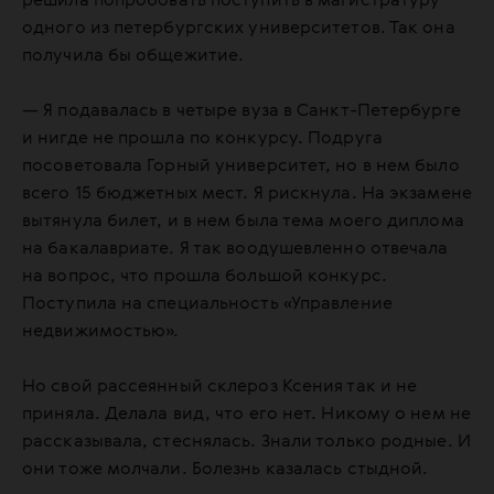
решила попробовать поступить в магистратуру
одного из петербургских университетов. Так она
получила бы общежитие.
— Я подавалась в четыре вуза в Санкт-Петербурге
и нигде не прошла по конкурсу. Подруга
посоветовала Горный университет, но в нем было
всего 15 бюджетных мест. Я рискнула. На экзамене
вытянула билет, и в нем была тема моего диплома
на бакалавриате. Я так воодушевленно отвечала
на вопрос, что прошла большой конкурс.
Поступила на специальность «Управление
недвижимостью».
Но свой рассеянный склероз Ксения так и не
приняла. Делала вид, что его нет. Никому о нем не
рассказывала, стеснялась. Знали только родные. И
они тоже молчали. Болезнь казалась стыдной.