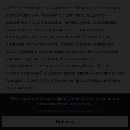
Обострения же повторялись. Началась частичная
потеря зрения. Ксения обратилась в Центр
рассеянного склероза в Петербурге. Основные
симптомы при этой болезни — нарушение
координации, частичная потеря зрения и очень
сильная утомляемость. Сама Ксения связывает
обострение с солнечным ударом. Не соблюдала
элементарные правила безопасности,
перегрелась на солнце, и пожалуйста. Ранее
никто из врачей о мерах профилактики толково не
говорил, все повторяли лишь про оставшиеся два
года жизни.
Этот сайт использует файлы cookie для улучшения
Обращение в Центр стало переломным моментом
пользовательского опыта.
в болезни. Ксения обратилась в регистратуру к
Политика конфиденциальности
молодой девушке: «Можно записаться на прием к
Принять
неврологу?» Регистратор строго уточнила: «Какие