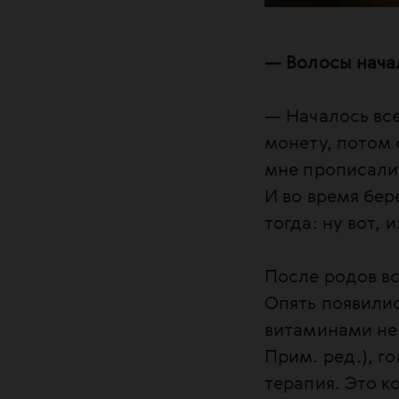
— Волосы нача
— Началось все
монету, потом 
мне прописали 
И во время бе
тогда: ну вот, 
После родов вс
Опять появилис
витаминами не
Прим. ред.), г
терапия. Это к