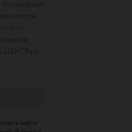
 а последний
али после
есс», —
главное,
Д.ЦЕНТРу».
 организма на
пытаюсь найти
евание, при