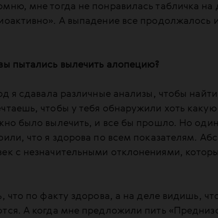
мню, мне тогда не понравилась табличка на 
иоактивно». А выпадение все продолжалось 
.
 вы пытались вылечить алопецию?
Год я сдавала различные анализы, чтобы найти
чтаешь, чтобы у тебя обнаружили хоть какую
жно было вылечить, и все бы прошло. Но один
рили, что я здорова по всем показателям. Аб
век с незначительными отклонениями, которы
, что по факту здорова, а на деле видишь, что
ются. А когда мне предложили пить «Предни