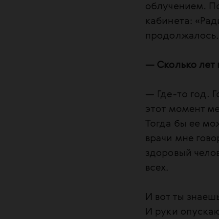
облучением. По
кабинета: «Рад
продолжалось
— Сколько лет
— Где-то год. 
этот момент ме
Тогда бы ее мо
врачи мне гово
здоровый чело
всех.
И вот ты знаешь
И руки опуска