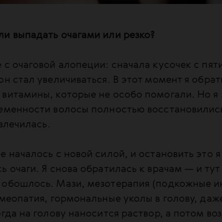
ли выпадать очагами или резко?
 с очаговой алопеции: сначала кусочек с пя
он стал увеличиваться. В этот момент я обрат
витамины, которые не особо помогали. Но я
ременности волосы полностью восстановилис
излечилась.
е началось с новой силой, и остановить это я
ь очаги. Я снова обратилась к врачам — и тут
 обошлось. Мази, мезотерапия (подкожные и
омеопатия, гормональные уколы в голову, даж
огда на голову наносится раствор, а потом во