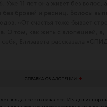
6. Уже 11 лет она живет без волос,
и без бровей и ресниц. Волосы вып
одов. «От счастья тоже бывает стр
а. О том, как жить с алопецией, а, 
ь себя, Елизавета рассказала «СПИ
СПРАВКА ОБ АЛОПЕЦИИ
оническое аутоиммунное (иммунная реакций
лет, когда все это началось. И я до сих пор 
оровые клетки и ткани. — Прим. ред.) забол