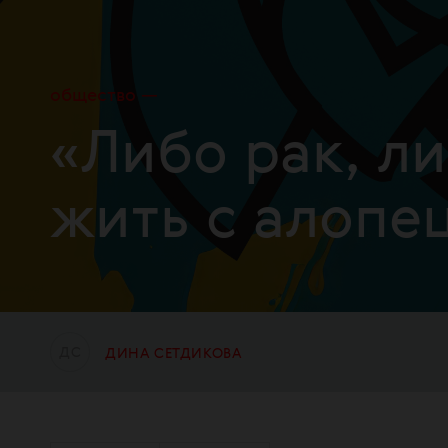
общество
«Либо рак, ли
жить с алопе
Д
С
ДИНА СЕТДИКОВА