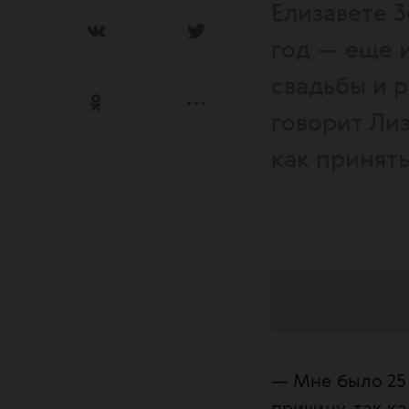
Елизавете 3
год — еще 
свадьбы и р
говорит Лиз
как принят
Алопеция — хр
— Мне было 25 
собственные зд