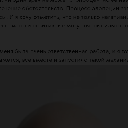
ак ни один врач не может стопроцентно ее наз
т теряет волосы на теле. Она может быть оча
стечение обстоятельств. Процесс алопеции з
ют очагами. Диффузной — волосы сильно ре
ы. И я хочу отметить, что не только негатив
да полностью выпадают волосы на голове и/и
ессом, но и позитивные могут очень сильно о
лопеции 23% пациентов не реагируют на тер
рогноз лучше. Спонтанное выздоровление пр
юдают у 10%, а полное выздоровление — у 8,
 меня была очень ответственная работа, и я г
ажется, все вместе и запустило такой механи