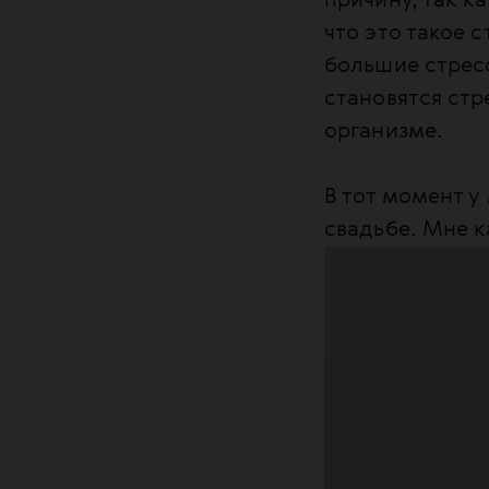
причину, так к
котором пациен
что это такое 
волосы выпада
большие стресс
тотальной: тог
становятся стр
При очаговой а
организме.
тотальной — п
алопеции набл
В тот момент у
свадьбе. Мне к