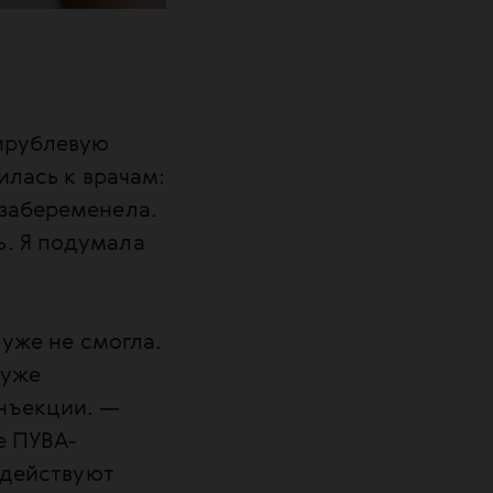
тирублевую
илась к врачам:
 забеременела.
ь. Я подумала
 уже не смогла.
 уже
нъекции. —
е ПУВА-
здействуют