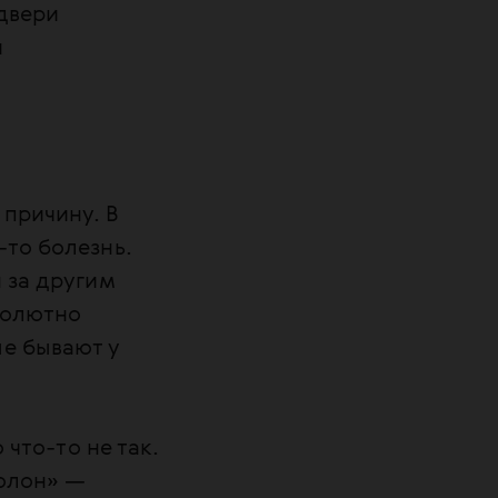
двери
и
 причину. В
-то болезнь.
 за другим
солютно
е бывают у
 что-то не так.
золон» —