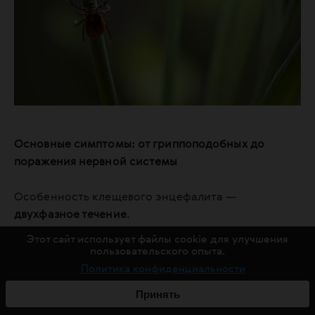
Основные симптомы: от гриппоподобных до
поражения нервной системы
Особенность клещевого энцефалита —
двухфазное течение
.
Этот сайт использует файлы cookie для улучшения
Первая фаза
напоминает обычную острую
пользовательского опыта.
вирусную инфекцию:
Политика конфиденциальности
Принять
температура;