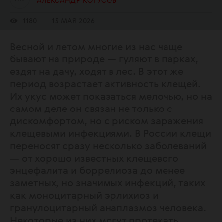
АЛЕКСАНДР КОТУСОВ
1180
13 МАЯ 2026
Весной и летом многие из нас чаще
бывают на природе — гуляют в парках,
ездят на дачу, ходят в лес. В этот же
период возрастает активность клещей.
Их укус может показаться мелочью, но на
самом деле он связан не только с
дискомфортом, но с риском заражения
клещевыми инфекциями. В России клещи
переносят сразу несколько заболеваний
— от хорошо известных клещевого
энцефалита и боррелиоза до менее
заметных, но значимых инфекций, таких
как моноцитарный эрлихиоз и
гранулоцитарный анаплазмоз человека.
Некоторые из них могут протекать