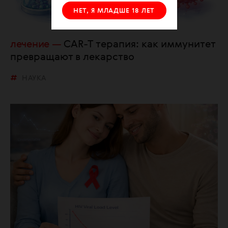
НЕТ, Я МЛАДШЕ 18 ЛЕТ
лечение
CAR-T терапия: как иммунитет
превращают в лекарство
НАУКА