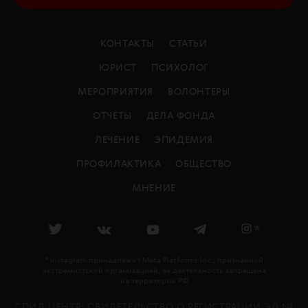
КОНТАКТЫ
СТАТЬИ
ЮРИСТ
ПСИХОЛОГ
МЕРОПРИЯТИЯ
ВОЛОНТЕРЫ
ОТЧЕТЫ
ДЕЛА ФОНДА
ЛЕЧЕНИЕ
ЭПИДЕМИЯ
ПРОФИЛАКТИКА
ОБЩЕСТВО
МНЕНИЕ
*
* Instagram принадлежит Meta Platforms Inc., признанной
экстремистской организацией, её деятельность запрещена
на территории РФ
СПИД.ЦЕНТР: CВИДЕТЕЛЬСТВО О РЕГИСТРАЦИИ ЭЛ №