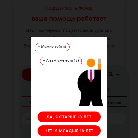
ПОДДЕРЖАТЬ ФОНД
ваша помощь работает
Этот материал подготовила для вас
редакция фонда. Мы существуем
благодаря вашей помощи. Вы можете
– Можно войти?
помочь нам прямо сейчас.
– А вам уже есть 18?
КАРТОЙ
ДРУГИЕ СПОСОБЫ →
ЕЖЕМЕСЯЧНО
РАЗОВО
100
₽
250
₽
340
₽
Другая
ДА, Я СТАРШЕ 18 ЛЕТ
НЕТ, Я МЛАДШЕ 18 ЛЕТ
Я согласен с
офертой