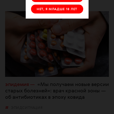
НЕТ, Я МЛАДШЕ 18 ЛЕТ
эпидемия
«Мы получаем новые версии
старых болезней»: врач красной зоны —
об антибиотиках в эпоху ковида
ЭПИДСИТУАЦИЯ