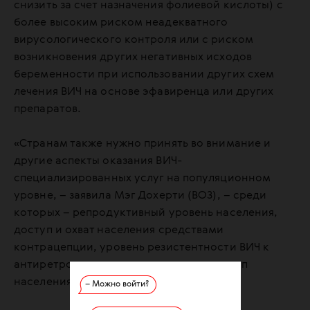
снизить за счет назначения фолиевой кислоты) с
более высоким риском неадекватного
вирусологического контроля или с риском
возникновения других негативных исходов
беременности при использовании других схем
лечения ВИЧ на основе эфавиренца или других
препаратов.
«Странам также нужно принять во внимание и
другие аспекты оказания ВИЧ-
специализированных услуг на популяционном
уровне, – заявила Мэг Дохерти (ВОЗ), – среди
которых – репродуктивный уровень населения,
доступ и охват населения средствами
контрацепции, уровень резистентности ВИЧ к
антиретровирусным препаратам и доступ
населения к лечению ВИЧ».
– Можно войти?