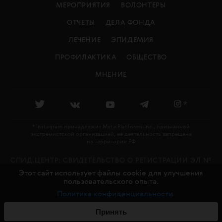
МЕРОПРИЯТИЯ
ВОЛОНТЕРЫ
ОТЧЕТЫ
ДЕЛА ФОНДА
ЛЕЧЕНИЕ
ЭПИДЕМИЯ
ПРОФИЛАКТИКА
ОБЩЕСТВО
МНЕНИЕ
*
* Instagram принадлежит Meta Platforms Inc., признанной
экстремистской организацией, её деятельность запрещена
на территории РФ
СПИД.ЦЕНТР: CВИДЕТЕЛЬСТВО О РЕГИСТРАЦИИ ЭЛ №
Этот сайт использует файлы cookie для улучшения
ФС 77 - 79478 ВЫДАНО РОСКОМНАДЗОРОМ 27.11.2020
пользовательского опыта.
18+
Политика конфиденциальности
© СПИД.ЦЕНТР, 2016—2026
СДЕЛАНО В
CHARMER
Принять