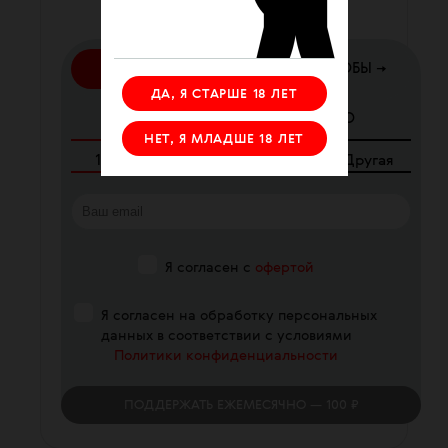
помочь нам прямо сейчас.
КАРТОЙ
ДРУГИЕ СПОСОБЫ →
ДА, Я СТАРШЕ 18 ЛЕТ
ЕЖЕМЕСЯЧНО
РАЗОВО
НЕТ, Я МЛАДШЕ 18 ЛЕТ
100
₽
250
₽
340
₽
Другая
Я согласен с
офертой
Я согласен на обработку персональных
данных в соответствии с условиями
Политики конфиденциальности
ПОДДЕРЖАТЬ
ЕЖЕМЕСЯЧНО
— 100 ₽