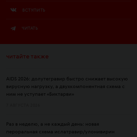
ВСТУПИТЬ
ЧИТАТЬ
читайте также
AIDS 2026: долутегравир быстро снижает высокую
вирусную нагрузку, а двухкомпонентная схема с
ним не уступает «Биктарви»
7 АВГУСТА 2026
Раз в неделю, а не каждый день: новая
пероральная схема ислатравир/улонивирин