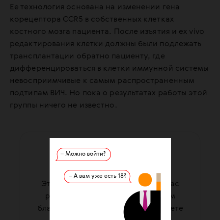
Ее технология основана на изменении гена
корецептора CCR5 в собственных клетках
костного мозга пациента. После изъятия и ex vivo
редактирования клетки должны были подлежать
трансплантации обратно пациенту, где
дифференцироваться в клетки иммунной системы
невосприимчивые к самым распространенным
подтипам ВИЧ. Но пока о результатах работы этой
группы ничего не известно.
ПОДДЕРЖАТЬ ФОНД
– Можно войти?
ваша помощь работает
– А вам уже есть 18?
Этот материал подготовила для вас
редакция фонда. Мы существуем
благодаря вашей помощи. Вы можете