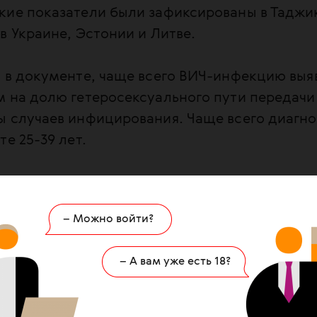
кие показатели были зафиксированы в Таджик
 Украине, Эстонии и Литве.
 в документе, чаще всего ВИЧ-инфекцию выя
м на долю гетеросексуального пути передачи
 случаев инфицирования. Чаще всего диагно
те 25-39 лет.
тран Восточной Европы, включая Россию, явл
тся большое число случаев передачи ВИЧ че
– Можно войти?
аркотики – 24,1% случаев против 2,7% в Запа
вропе. По этому пути передачи лидируют Укр
– А вам уже есть 18?
тва, причем в последней наркотический путь
еросексуальный секс.