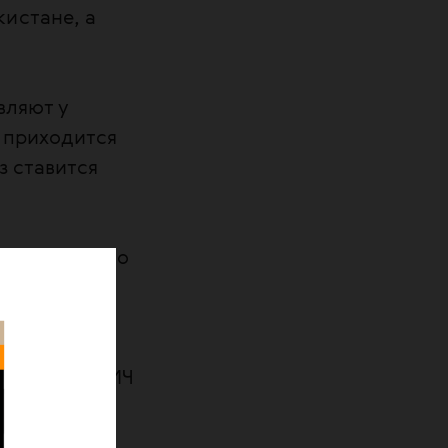
истане, а
вляют у
 приходится
з ставится
яется то, что
рез
дной и
аина,
 передачи ВИЧ