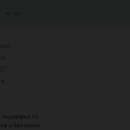
4207
олю
ро
З)
е.
, лидерами по
на и Беларусь.