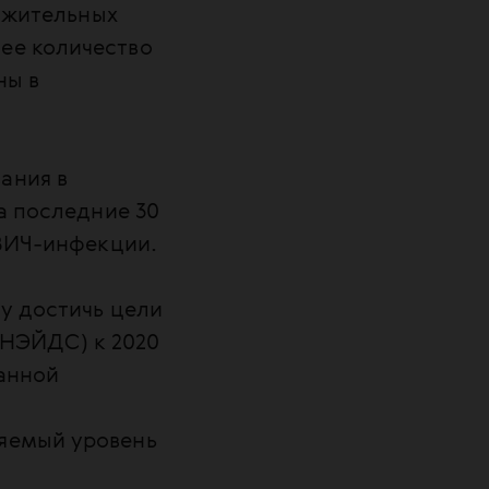
ложительных
ее количество
ны в
ания в
а последние 30
 ВИЧ-инфекции.
у достичь цели
НЭЙДС) к 2020
данной
яемый уровень