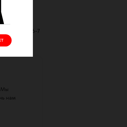
ных случаев
). По этому
 тыс.
 и Латвия (6-7
ЕТ
. Мы
чь нам