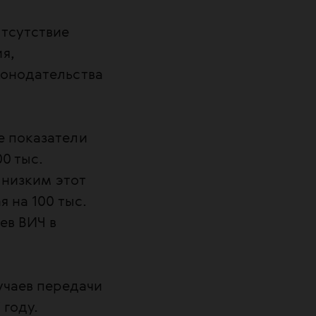
отсутствие
я,
конодательства
е показатели
0 тыс.
 низким этот
я на 100 тыс.
ев ВИЧ в
учаев передачи
 году.