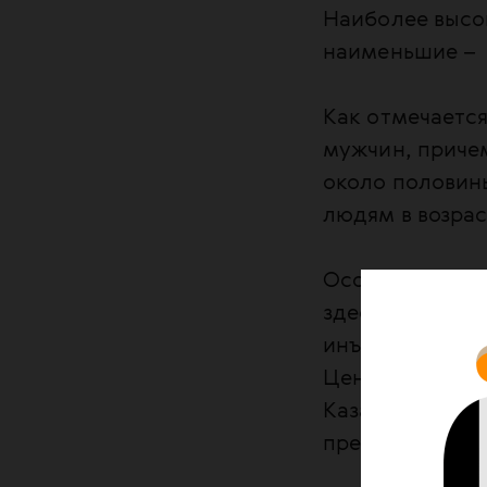
Наиболее высо
наименьшие – в
Как отмечается
мужчин, приче
около половины
людям в возрас
Особенностью с
здесь фиксируе
инъекционные н
Центральной Е
Казахстан и Ли
превзошел гет