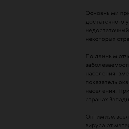
Основными при
достаточного 
недостаточный
некоторых стра
По данным отч
заболеваемости
населения, вме
показатель ока
населения. При
странах Западн
Оптимизм вселя
вируса от матер