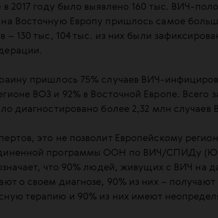
е в 2017 году было выявлено 160 тыс. ВИЧ-по
 на Восточную Европу пришлось самое больш
в – 130 тыс, 104 тыс. из них были зафиксирова
дерации.
краину пришлось 75% случаев ВИЧ-инфициров
гионе ВОЗ и 92% в Восточной Европе. Всего з
ыло диагностировано более 2,32 млн случаев
ертов, это не позволит Европейскому регион
единенной программы ООН по ВИЧ/СПИДу (Ю
 означает, что 90% людей, живущих с ВИЧ на 
ают о своем диагнозе, 90% из них – получают
сную терапию и 90% из них имеют неопредел
.