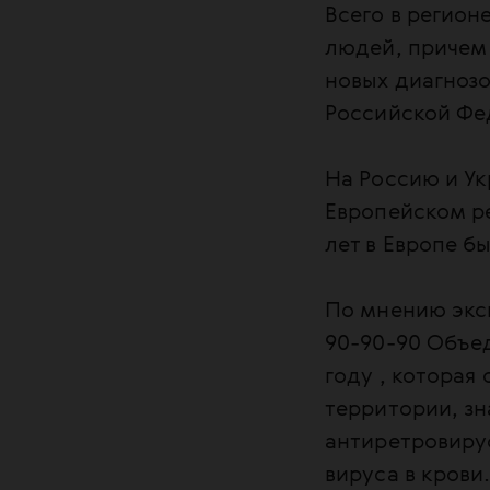
Всего в регион
людей, причем
новых диагнозо
Российской Фе
На Россию и У
Европейском ре
лет в Европе б
По мнению эксп
90-90-90 Объ
году , которая
территории, зн
антиретровиру
вируса в крови