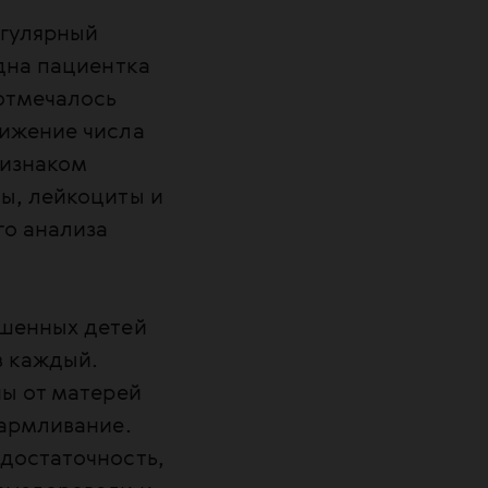
егулярный
дна пациентка
отмечалось
нижение числа
ризнаком
ы, лейкоциты и
го анализа
ошенных детей
в каждый.
ны от матерей
кармливание.
достаточность,