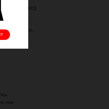
е различных
 — SARS в 2003
ться SARS-CoV-
ЕТ
 У некоторых
ойств со
. Мы
чь нам