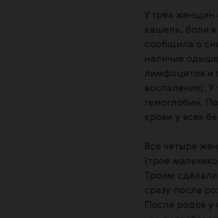
У трех женщин 
кашель, боли в
сообщила о сн
наличие одышк
лимфоцитов и 
воспаления). 
гемоглобин. По
крови у всех б
Все четыре же
(трое мальчико
Троим сделали 
сразу после ро
После родов у