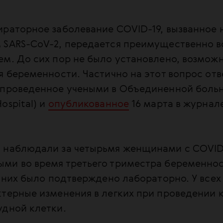
ираторное заболевание COVID-19, вызванное
 SARS-CoV-2, передается преимущественно 
м. До сих пор не было установлено, возмож
я беременности. Частично на этот вопрос отв
 проведенное учеными в Объединенной боль
ospital) и
опубликованное
16 марта в журнале 
 наблюдали за четырьмя женщинами с COVID
ми во время третьего триместра беременнос
у них было подтверждено лабораторно. У всех
ктерные изменения в легких при проведении
удной клетки.