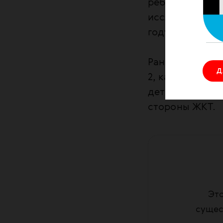
ребенку в утро
исследований в
году и MERS в 2
Ранее ученые
с
Д
2, как и у взр
детей инфекция
стороны ЖКТ.
Это
сущес