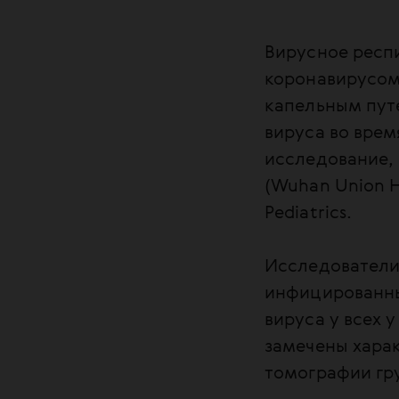
Вирусное респ
коронавирусом
капельным путе
вируса во врем
исследование,
(Wuhan Union H
Pediatrics.
Исследователи
инфицированны
вируса у всех 
замечены хара
томографии гр