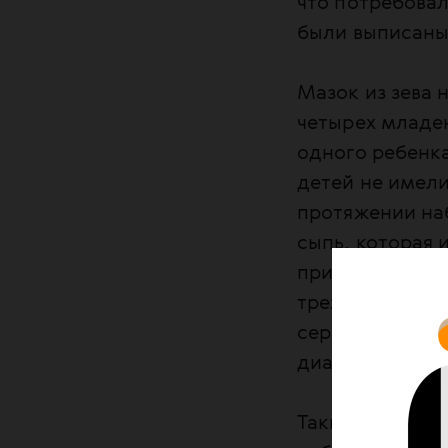
что потребова
были выписаны
Мазок из зева н
четырех младен
одного ребенка
детей не имели
протяжении наб
сыпь, которая 
признаки дыха
трехдневной н
серьезных клин
диарея. В итог
Таким образом,