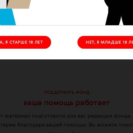
бе. Такие же результаты были получены в ход
о время эпидемий других типов коронавируса
012 году.
ообщал
и, что у детей такие же шансы зарази
А, Я СТАРШЕ 18 ЛЕТ
НЕТ, Я МЛАДШЕ 18 Л
ослых, однако инфекция у них протекает легче.
 протекает без симптомов или в виде расстр
ПОДДЕРЖАТЬ ФОНД
ваша помощь работает
т материал подготовила для вас редакция фонда
твуем благодаря вашей помощи. Вы можете помо