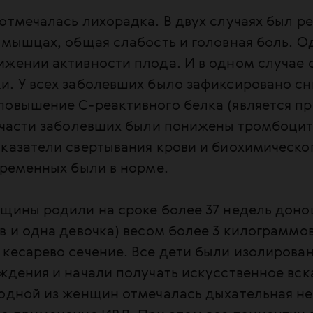
отмечалась лихорадка. В двух случаях был р
 мышцах, общая слабость и головная боль. О
ижении активности плода. И в одном случае 
и. У всех заболевших было зафиксировано с
повышение С-реактивного белка (является п
У части заболевших были понижены тромбоцит
казатели свертывания крови и биохимическо
еременных были в норме.
нщины родили на сроке более 37 недель дон
в и одна девочка) весом более 3 килограммо
кесарево сечение. Все дети были изолирова
ждения и начали получать искусственное вс
 одной из женщин отмечалась дыхательная не