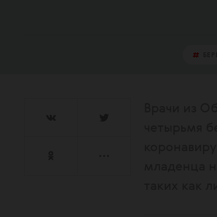
БЕ
Врачи из О
четырьмя 
коронавиру
младенца н
таких как л