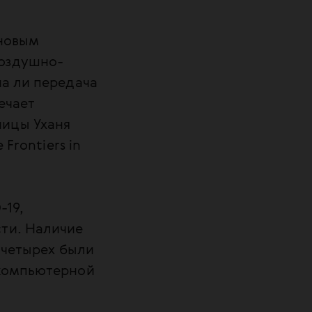
 новым
воздушно-
на ли передача
ечает
ницы Уханя
Frontiers in
-19,
ти. Наличие
 четырех были
 компьютерной