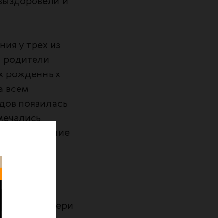
выздоровели и
ния у трех из
м родители
ех рожденных
а всем
дов появилась
тмечались
ось проведение
го не было
шель или
ируса от матери