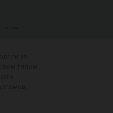
1484
юдали за
овым типом
ного
мптомов,