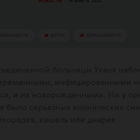
НОВОСТИ
18 МАРТА 2020
РЕМЕННОСТЬ
ДЕТИ
КОРОНАВИРУС
бъединенной больницы Уханя набл
беременными, инфицированными н
са, и их новорожденными. Ни у од
е было серьезных клинических си
ихорадка, кашель или диарея.