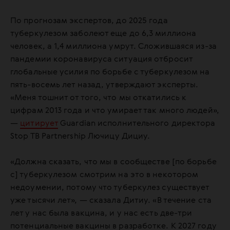
По прогнозам экспертов, до 2025 года
туберкулезом заболеют еще до 6,3 миллиона
человек, а 1,4 миллиона умрут. Сложившаяся из-за
пандемии коронавируса ситуация отбросит
глобальные усилия по борьбе с туберкулезом на
пять-восемь лет назад, утверждают эксперты.
«Меня тошнит от того, что мы откатились к
цифрам 2013 года и что умирает так много людей»,
—
цитирует
Guardian исполнительного директора
Stop TB Partnership Лючицу Дициу.
«Должна сказать, что мы в сообществе [по борьбе
с] туберкулезом смотрим на это в некотором
недоумении, потому что туберкулез существует
уже тысячи лет», — сказала Дитиу. «В течение ста
лет у нас была вакцина, и у нас есть две-три
потенциальные вакцины в разработке. К 2027 году