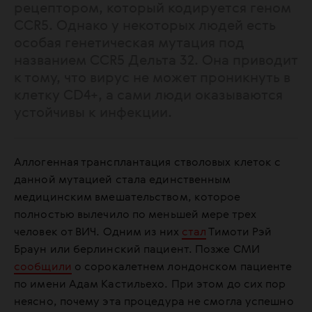
рецептором, который кодируется геном
CCR5. Однако у некоторых людей есть
особая генетическая мутация под
названием CCR5 Дельта 32. Она приводит
к тому, что вирус не может проникнуть в
клетку CD4+, а сами люди оказываются
устойчивы к инфекции.
Аллогенная трансплантация стволовых клеток с
данной мутацией стала единственным
медицинским вмешательством, которое
полностью вылечило по меньшей мере трех
человек от ВИЧ. Одним из них
стал
Тимоти Рэй
Браун или берлинский пациент. Позже СМИ
сообщили
о сорокалетнем лондонском пациенте
по имени Адам Кастильехо. При этом до сих пор
неясно, почему эта процедура не смогла успешно