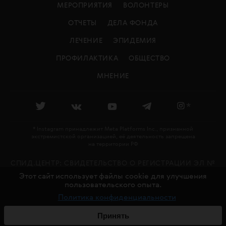
МЕРОПРИЯТИЯ
ВОЛОНТЕРЫ
ОТЧЕТЫ
ДЕЛА ФОНДА
ЛЕЧЕНИЕ
ЭПИДЕМИЯ
ПРОФИЛАКТИКА
ОБЩЕСТВО
МНЕНИЕ
*
* Instagram принадлежит Meta Platforms Inc., признанной
экстремистской организацией, её деятельность запрещена
на территории РФ
СПИД.ЦЕНТР: CВИДЕТЕЛЬСТВО О РЕГИСТРАЦИИ ЭЛ №
Этот сайт использует файлы cookie для улучшения
ФС 77 - 79478 ВЫДАНО РОСКОМНАДЗОРОМ 27.11.2020
пользовательского опыта.
18+
Политика конфиденциальности
© СПИД.ЦЕНТР, 2016—2026
СДЕЛАНО В
CHARMER
Принять