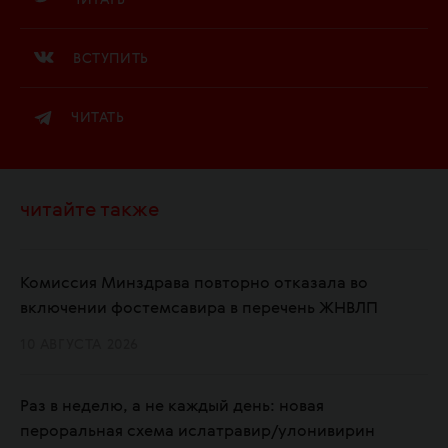
ЧИТАТЬ
ВСТУПИТЬ
ЧИТАТЬ
читайте также
Комиссия Минздрава повторно отказала во
включении фостемсавира в перечень ЖНВЛП
10 АВГУСТА 2026
Раз в неделю, а не каждый день: новая
пероральная схема ислатравир/улонивирин