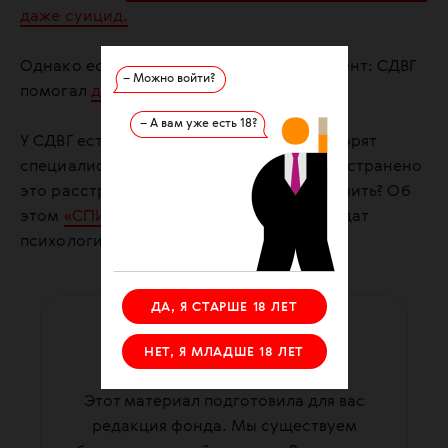
даже суицид.
Однако есть еще один интересный момент: СДВГ
– Можно войти?
помогал
древним людям выжить.
– А вам уже есть 18?
У СДВГ есть три ключевых симптома, говорят
специалисты. Насколько вообще распространено
это расстройство? Как его правильно лечить? Об
этом
«СПИД.ЦЕНТРу» рассказала
кандидат
психологических наук Ангелина Дука.
ДА, Я СТАРШЕ 18 ЛЕТ
ПОДДЕРЖАТЬ ФОНД
НЕТ, Я МЛАДШЕ 18 ЛЕТ
ваша помощь работает
Этот материал подготовила для вас
редакция фонда. Мы существуем