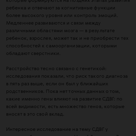
которые формируются на поздних этапах развития
ребенка и отвечают за когнитивные функции
более высокого уровня или контроль эмоций.
Медленнее развиваются и связи между
различными областями мозга — в результате
ребенок, взрослея, может так и не приобрести тех
способностей к самоорганизации, которыми
обладают сверстники.
Расстройство тесно связано с генетикой:
исследования показали, что риск такого диагноза
в пять раз выше, если он был у ближайших
родственников. Пока нет точных данных о том,
какие именно гены влияют на развитие СДВГ: по
всей видимости, есть множество генов, которые
вносят в это свой вклад.
Интересное исследование на тему СДВГ у