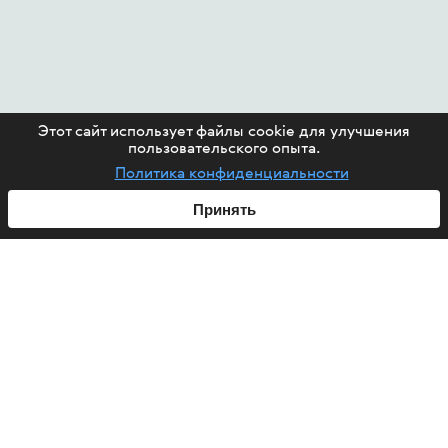
Этот сайт использует файлы cookie для улучшения
пользовательского опыта.
Политика конфиденциальности
Принять
ABOUT US
HIV
PROJECTS
HELP FUND
CONTACT US
ARTICLES