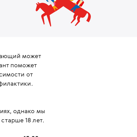
лающий может
тант поможет
исимости от
офилактики.
иях, однако мы
старше 18 лет.