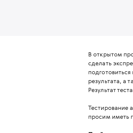
В открытом п
сделать экспр
подготовиться 
результата, а 
Результат теста
Тестирование 
просим иметь п