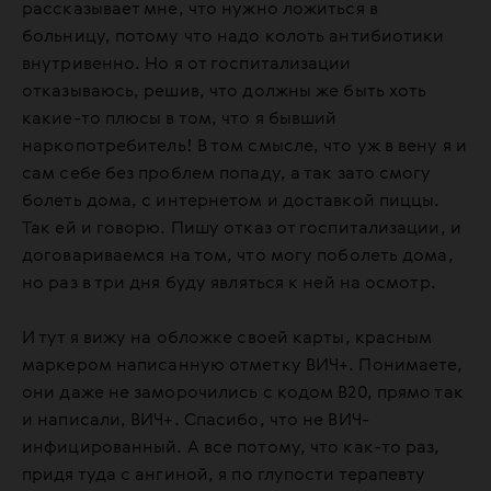
рассказывает мне, что нужно ложиться в
больницу, потому что надо колоть антибиотики
внутривенно. Но я от госпитализации
отказываюсь, решив, что должны же быть хоть
какие-то плюсы в том, что я бывший
наркопотребитель! В том смысле, что уж в вену я и
сам себе без проблем попаду, а так зато смогу
болеть дома, с интернетом и доставкой пиццы.
Так ей и говорю. Пишу отказ от госпитализации, и
договариваемся на том, что могу поболеть дома,
но раз в три дня буду являться к ней на осмотр.
И тут я вижу на обложке своей карты, красным
маркером написанную отметку ВИЧ+. Понимаете,
они даже не заморочились с кодом В20, прямо так
и написали, ВИЧ+. Спасибо, что не ВИЧ-
инфицированный. А все потому, что как-то раз,
придя туда с ангиной, я по глупости терапевту