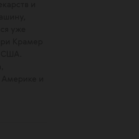
екарств и
ашину,
ся уже
рри Крамер
 США.
,
 Америке и