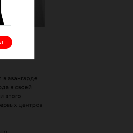
умбия).
ЕТ
 в авангарде
ода в своей
и этого
первых центров
жер