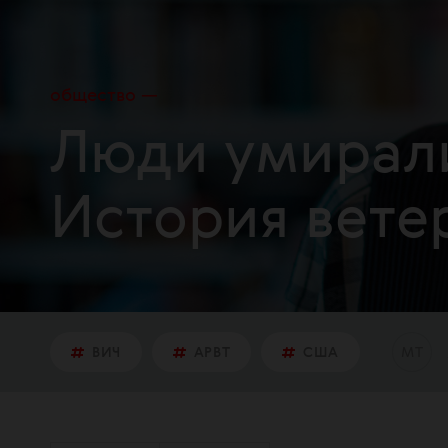
общество
Люди умирали
История вете
М
Т
ВИЧ
АРВТ
США