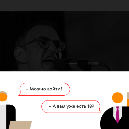
– Можно войти?
– А вам уже есть 18?