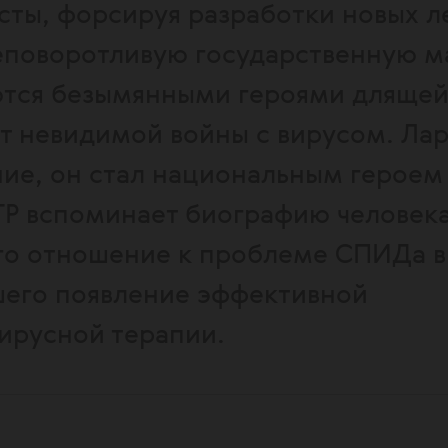
сты, форсируя разработки новых л
еповоротливую государственную м
ются безымянными героями длящей
ет невидимой войны с вирусом. Ла
ие, он стал национальным героем
 вспоминает биографию человека
о отношение к проблеме СПИДа в
его появление эффективной
ирусной терапии.