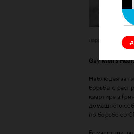
Ларри Крамер на к
Д
Gay Men's Healt
Наблюдая за ги
борьбы с распр
квартире в Гри
домашнего соб
по борьбе со
Ее участник, в