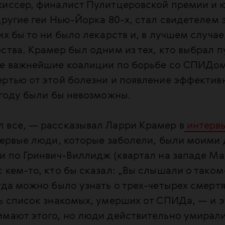
жиссер, финалист Пулитцеровской премии и 
другие геи Нью-Йорка 80-х, стал свидетелем
их бы то ни было лекарств и, в лучшем случа
ства. Крамер был одним из тех, кто выбрал п
ве важнейшие коалиции по борьбе со СПИДом
ртью от этой болезни и появление эффектив
 году были бы невозможны.
 все, — рассказывал Ларри Крамер в
интерв
Первые люди, которые заболели, были моими 
и по Гринвич-Виллидж (квартал на западе Ма
 кем-то, кто бы сказал: „Вы слышали о таком
гда можно было узнать о трех-четырех смертях
ь список знакомых, умерших от СПИДа, — и э
мают этого, но люди действительно умирали