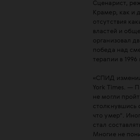
Сценарист, ре
Крамер, как и 
отсутствия как
властей и обще
организовал д
победа над сме
терапии в 1996
«СПИД изменил
York Times. — 
не могли пройт
столкнувшись с
что умер“. Ино
стал составлят
Многие не пони