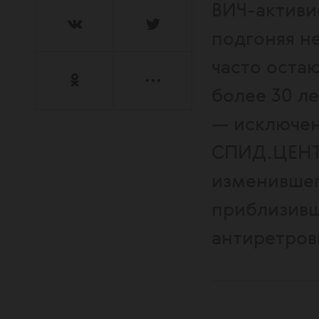
ВИЧ-активи
подгоняя н
часто оста
более 30 л
— исключен
СПИД.ЦЕНТР
изменившег
приблизивш
антиретров