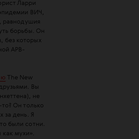
юрист Ларри
 эпидемии ВИЧ,
е, равнодушия
уть борьбы. Он
, без которых
ной APB-
ью
The New
друзьями. Вы
нхеттена), не
-то? Он только
 за день. Я
то были сотни.
 как мухи».