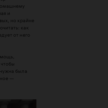
 домашнему
ная и
вых, но крайне
очитать: как
дует от него
омощь,
 чтобы
 нужна была
вное —