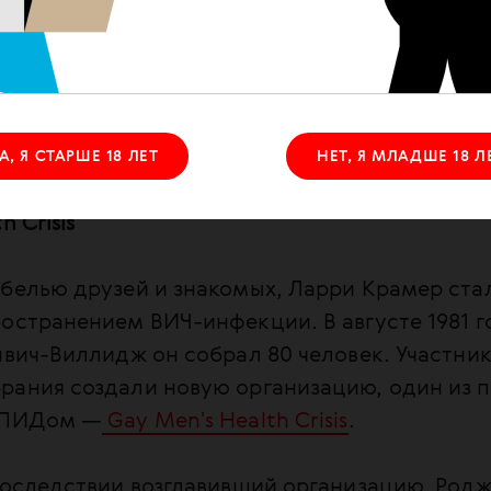
онференции по СПИДу, 1987 год, Вашингтон (округ Кол
А, Я СТАРШЕ 18 ЛЕТ
НЕТ, Я МЛАДШЕ 18 Л
h Crisis
белью друзей и знакомых, Ларри Крамер стал
остранением ВИЧ-инфекции. В августе 1981 г
нвич-Виллидж он собрал 80 человек. Участник
рания создали новую организацию, один из 
 СПИДом —
Gay Men's Health Crisis
.
последствии возглавивший организацию, Род