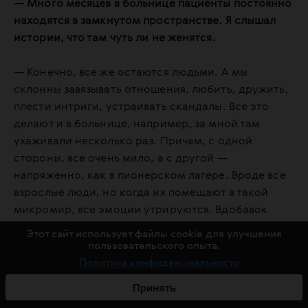
— Много месяцев в больнице пациенты постоянно
находятся в замкнутом пространстве. Я слышал
истории, что там чуть ли не женятся.
— Конечно, все же остаются людьми. А мы
склонны завязывать отношения, любить, дружить,
плести интриги, устраивать скандалы. Все это
делают и в больнице, например, за мной там
ухаживали несколько раз. Причем, с одной
стороны, все очень мило, а с другой —
напряженно, как в пионерском лагере. Вроде все
взрослые люди, но когда их помещают в такой
микромир, все эмоции утрируются. Вдобавок
химиотерапия очень влияет на эмоциональную
Этот сайт использует файлы cookie для улучшения
составляющую. Конечно, там всем важно знать,
пользовательского опыта.
кто с кем плетет, кто с кем переспал, что вообще
Политика конфиденциальности
происходит.
Принять