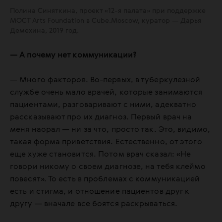
Полина Синяткина, проект «12-я палата» при поддержке
МОСТ Arts Foundation в Cube.Moscow, куратор — Дарья
Демехина, 2019 год.
— А почему нет коммуникации?
— Много факторов. Во-первых, в туберкулезной
службе очень мало врачей, которые занимаются
пациентами, разговаривают с ними, адекватно
рассказывают про их диагноз. Первый врач на
меня наорал — ни за что, просто так. Это, видимо,
такая форма приветствия. Естественно, от этого
еще хуже становится. Потом врач сказал: «Не
говори никому о своем диагнозе, на тебя клеймо
повесят». То есть в проблемах с коммуникацией
есть и стигма, и отношение пациентов друг к
другу — вначале все боятся раскрываться.