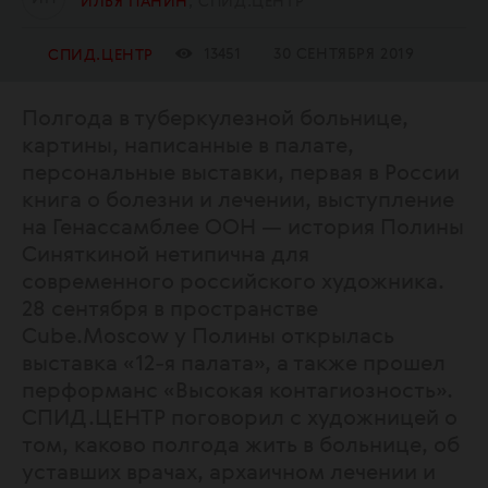
ИЛЬЯ ПАНИН
СПИД.ЦЕНТР
13451
30 СЕНТЯБРЯ 2019
СПИД.ЦЕНТР
Полгода в туберкулезной больнице,
картины, написанные в палате,
персональные выставки, первая в России
книга о болезни и лечении, выступление
на Генассамблее ООН — история Полины
Синяткиной нетипична для
современного российского художника.
28 сентября в пространстве
Cube.Moscow у Полины открылась
выставка «12-я палата», а также прошел
перформанс «Высокая контагиозность».
СПИД.ЦЕНТР поговорил с художницей о
том, каково полгода жить в больнице, об
уставших врачах, архаичном лечении и