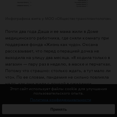
Инфографика взята у МОО «Общество трансплантологов».
Почти два года Даша и ее мама жили в Доме
медицинского работника, где сняли комнату при
поддержке фонда «Жизнь как чудо». Оксана
рассказывает, что перед операцией дочка не
выходила на улицу два месяца. «Я ходила только в
магазин — пару раз в неделю, в маске и перчатках.
Потому что страшно: столько ждать, а тут мало ли
что». По ее словам, пандемия не сильно повлияла
на то, как они жили с дочкой в ожидании
Этот сайт использует файлы cookie для улучшения
донорского органа: «Врачи советовали вообще
пользовательского опыта.
поменьше общаться с людьми. Да мы и так особо
Политика конфиденциальности
никуда не выходили».
Принять
Строже стал и прием пациентов в квартиры,