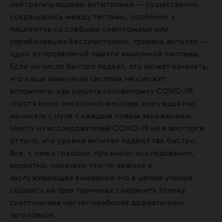
нейтрализующими антителами — существенно
сокращалось между тестами, особенно у
пациентов со слабыми симптомами или
переболевших бессимптомно. Уровень антител —
одно из проявлений памяти иммунной системы.
Если их число быстро падает, это может означать,
что наша иммунная система не сможет
вспомнить, как решить головоломку COVID-19,
спустя всего несколько месяцев, вынуждая нас
начинать с нуля с каждым новым заражением.
Никто из исследователей COVID-19 не в восторге
от того, что уровни антител падают так быстро.
Все, с кем я говорил, признали: исследование,
вероятно, показало что-то важное и
заслуживающее внимания. Но в целом ученые
сошлись на трех причинах сохранить толику
скептицизма насчет наиболее драматичных
заголовков.