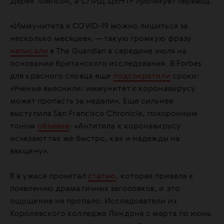
Дерек Томпсон, а СПИД.ЦЕНТР публикует перевод.
«Иммунитета к COVID-19 можно лишиться за
несколько месяцев», — такую громкую фразу
написали
в The Guardian в середине июля на
основании британского исследования. В Forbes
для красного словца еще
подсократили
сроки:
«Ученые выяснили: иммунитет к коронавирусу
может пропасть за недели». Еще сильнее
выступила San Francisco Chronicle, похоронным
тоном
объявив
: «Антитела к коронавирусу
исчезают так же быстро, как и надежды на
вакцину».
Я в ужасе прочитал
статью
, которая привела к
появлению драматичных заголовков, и это
ощущение не пропало. Исследователи из
Королевского колледжа Лондона с марта по июнь