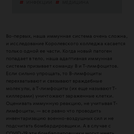
ИНФЕКЦИИ
МЕДИЦИНА
Во-первых, наша иммунная система очень сложна,
и исследование Королевского колледжа касается
только одной ее части. Когда новый патоген
попадает в тело, наша адаптивная иммунная
система призывает команду B и Т-лимфоцитов.
Если сильно упрощать, то В-лимфоциты
перехватывают и связывают враждебные
молекулы, а Т-лимфоциты (их еще называют Т-
киллерами) уничтожают зараженные клетки.
Оценивать иммунную реакцию, не учитывая Т-
лимфоциты, — все равно что проводить
инвентаризацию военно-воздушных сил и не
подсчитать бомбардировщики. А в случае с
COVID-19 эти бомбардировщики могут иметь