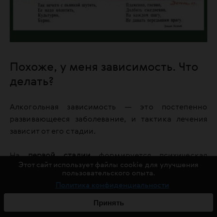
Похоже, у меня зависимость. Что
делать?
Алкогольная зависимость — это постепенно
развивающееся заболевание, и тактика лечения
зависит от его стадии.
На
первой стадии
формируется психическая
Этот сайт использует файлы cookie для улучшения
зависимость от алкоголя без изменений на
пользовательского опыта.
физиологическом уровне. Основные признаки
Политика конфиденциальности
первой стадии алкогольной зависимости:
Принять
Непреодолимая тяга к алкоголю,