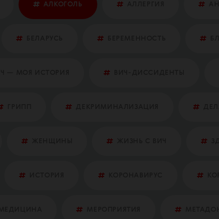
АЛКОГОЛЬ
АЛЛЕРГИЯ
А
БЕЛАРУСЬ
БЕРЕМЕННОСТЬ
Б
Ч — МОЯ ИСТОРИЯ
ВИЧ-ДИССИДЕНТЫ
ГРИПП
ДЕКРИМИНАЛИЗАЦИЯ
ДЕЛ
ЖЕНЩИНЫ
ЖИЗНЬ С ВИЧ
З
ИСТОРИЯ
КОРОНАВИРУС
КО
МЕДИЦИНА
МЕРОПРИЯТИЯ
МЕТАДО