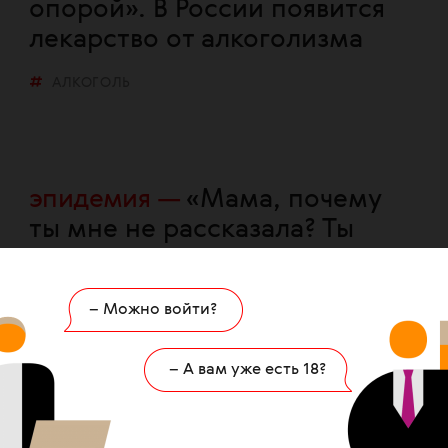
опорой». В России появится
лекарство от алкоголизма
АЛКОГОЛЬ
эпидемия
«Мама, почему
ты мне не рассказала? Ты
мне не доверяешь?» Как
жить с ВИЧ
– Можно войти?
АЛКОГОЛЬ
– А вам уже есть 18?