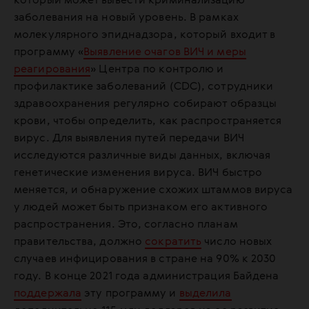
который может вывести криминализацию
заболевания на новый уровень. В рамках
молекулярного эпиднадзора, который входит в
программу «
Выявление очагов ВИЧ и меры
реагирования
» Центра по контролю и
профилактике заболеваний (CDC), сотрудники
здравоохранения регулярно собирают образцы
крови, чтобы определить, как распространяется
вирус. Для выявления путей передачи ВИЧ
исследуются различные виды данных, включая
генетические изменения вируса. ВИЧ быстро
меняется, и обнаружение схожих штаммов вируса
у людей может быть признаком его активного
распространения. Это, согласно планам
правительства, должно
сократить
число новых
случаев инфицирования в стране на 90% к 2030
году. В конце 2021 года администрация Байдена
поддержала
эту программу и
выделила