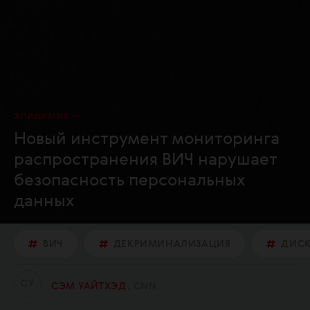
эпидемия
Новый инструмент мониторинга
распространения ВИЧ нарушает
безопасность персональных
данных
ВИЧ
ДЕКРИМИНАЛИЗАЦИЯ
ДИС
С
У
СЭМ УАЙТХЭД
CNN