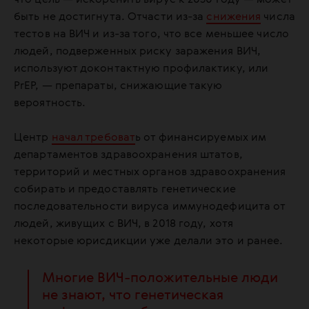
что цель — искоренить вирус к 2030 году — может
быть не достигнута. Отчасти из-за
снижения
числа
тестов на ВИЧ и из-за того, что все меньшее число
людей, подверженных риску заражения ВИЧ,
используют доконтактную профилактику, или
PrEP, — препараты, снижающие такую
вероятность.
Центр
начал требоват
ь от финансируемых им
департаментов здравоохранения штатов,
территорий и местных органов здравоохранения
собирать и предоставлять генетические
последовательности вируса иммунодефицита от
людей, живущих с ВИЧ, в 2018 году, хотя
некоторые юрисдикции уже делали это и ранее.
Многие ВИЧ-положительные люди
не знают, что генетическая