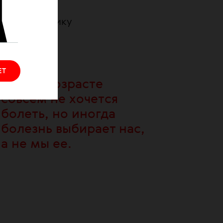
нне не
вие к источнику
овлатова —
ЕТ
В этом возрасте
совсем не хочется
болеть, но иногда
болезнь выбирает нас,
а не мы ее.