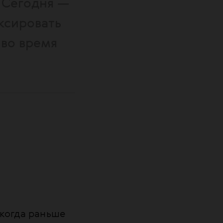
 Сегодня —
ксировать
 во время
икогда раньше