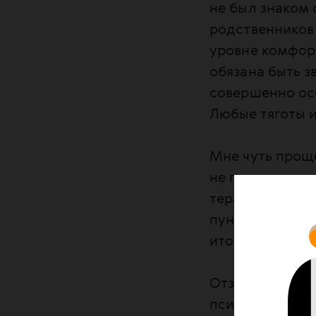
не был знаком 
родственников
уровне комфор
обязана быть 
совершенно осо
Любые тяготы и
Мне чуть проще
не грозят ника
терапии, в су
пункт на пути 
итогам провед
Отзывы в интер
психики — зара