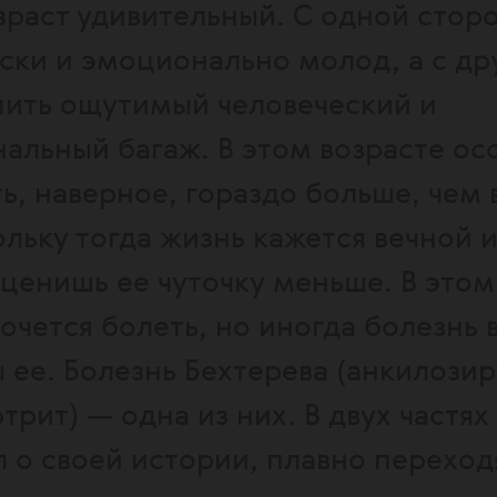
зраст удивительный. С одной сторо
ски и эмоционально молод, а с др
пить ощутимый человеческий и
альный багаж. В этом возрасте ос
ь, наверное, гораздо больше, чем 
ольку тогда жизнь кажется вечной и
ценишь ее чуточку меньше. В этом
очется болеть, но иногда болезнь
мы ее. Болезнь Бехтерева (анкилоз
рит) — одна из них. В двух частях
л о своей истории, плавно переход