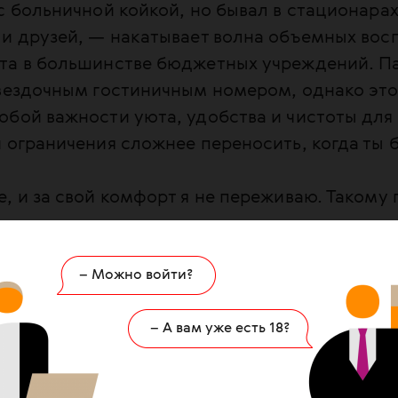
с больничной койкой, но бывал в стационара
 и друзей, — накатывает волна объемных во
та в большинстве бюджетных учреждений. Па
звездочным гостиничным номером, однако это
бой важности уюта, удобства и чистоты для
 ограничения сложнее переносить, когда ты 
, и за свой комфорт я не переживаю. Такому п
кие хирургические вмешательства и интенси
щности, моя госпитализация — это финальный
– Можно войти?
к препаратам генной инженерии, которые наз
ения городской комиссии и субсидируются г
– А вам уже есть 18?
нете о ГКБ № 15 я не читаю. Это странное уп
нее воодушевляться или разочаровываться, з