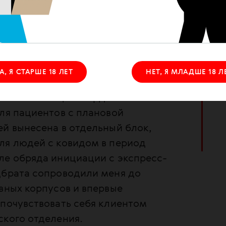
 Вещей беру минимальное количество, искре
живаться», а вот книги сразу две: «Путешест
исатели пьют» Оливии Лэнг и «Заповедник» Д
едение неплохо иллюстрирует первое.
А, Я СТАРШЕ 18 ЛЕТ
НЕТ, Я МЛАДШЕ 18 Л
ольница впечатляет своими
это настоящая твердыня.
ля пациентов с плановой
й вынесена в отдельный блок,
ля людей с ковидом в период
ле обряда инициации с экспресс-
дбрата сопроводили меня до
вных корпусов и впервые
почувствовать себя клиентом
ского отделения.