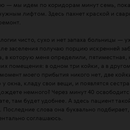
ю — мы идем по коридорам минут семь, пока
нужным лифтом. Здесь пахнет краской и сва
ремонт.
ологии чисто, сухо и нет запаха больницы — у
сле заселения получаю порцию искренней заб
а, в которую меня определили, пятиместная,
их помещения: в одном три койки, а в другом
момент моего прибытия никого нет, две койк
о у окна, кладу свои вещи, и появлятся сестра
ождете немного? Через минут 40 освободитс
те, там будет удобнее. А здесь пациент тако
. Последние слова она буквально подбирает, 
ентально соглашаюсь.