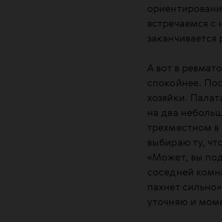
ориентировани
встречаемся с 
заканчивается 
А вот в ревмат
спокойнее. По
хозяйки. Палат
на два небольш
трехместном в 
выбираю ту, чт
«Может, вы под
соседней комна
пахнет сильно»
уточняю и мом