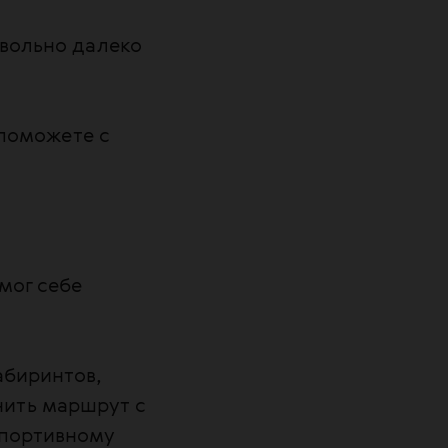
овольно далеко
 поможете с
мог себе
абиринтов,
нить маршрут с
спортивному