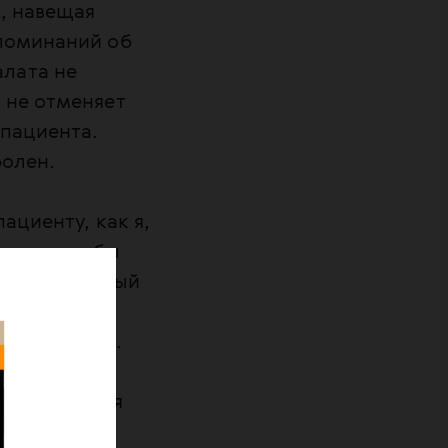
х, навещая
споминаний об
лата не
 не отменяет
 пациента.
болен.
ациенту, как я,
вные способы
 перевалочный
начаются по
осударством.
ражнение для
накомясь с