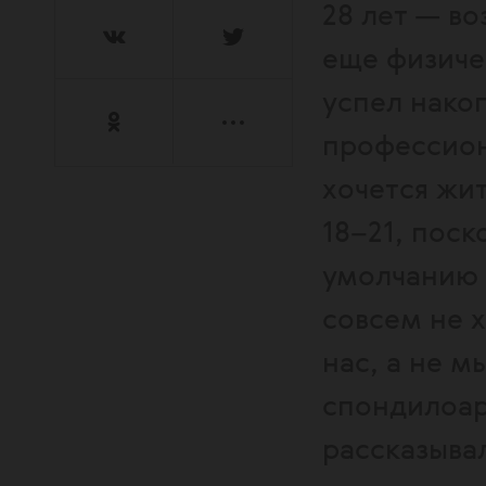
28 лет — во
еще физиче
успел нако
профессион
хочется жит
18–21, поск
умолчанию 
совсем не х
нас, а не 
спондилоарт
рассказыва