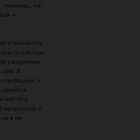
, наконец, не
ркой —
же становится
оты от сестры-
 но разделена
 две. В
и свободны, я
-хозяйка.
я место в
й непростой и
но я не