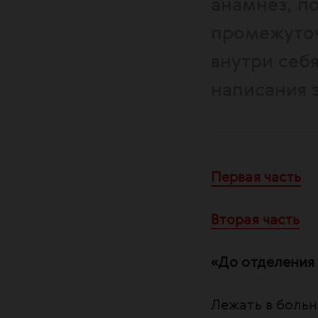
анамнез, п
промежуточ
внутри себ
написания э
Первая часть
Вторая часть
«До отделения 
Лежать в больн