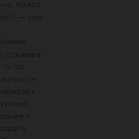
ны, ты все
угой — уже
обенно
в условные
 ты по
 возрасте
 выбирает
ирующий
 ранее я
ящей в