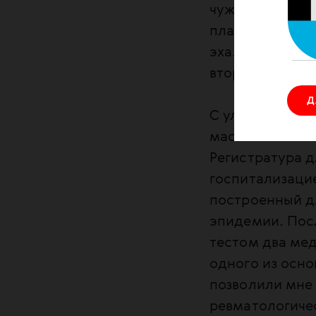
чужим опытом.
планируя «зале
эха. Почему п
второе произв
Д
С улицы 15-я б
масштабами — 
Регистратура д
госпитализацие
построенный д
эпидемии. Пос
тестом два ме
одного из осно
позволили мне 
ревматологиче