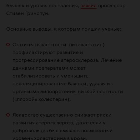
бляшек и уровня воспаления,
заявил
профессор
Стивен Гринспун.
Основные выводы, к которым пришли ученые:
Статины (в частности. питавастатин)
профилактируют развитие и
прогрессирование атеросклероза. Лечение
даннвми препаратами может
стабилизировать и уменьшить
некальцинированные бляшки, удаляя из
организма липопротеины низкой плотности
(«плохой» холестерин).
Лекарство существенно снижает риски
развития атеросклероза, даже если у
добровольцев был выявлен повышенный
уровень холестерина в крови.