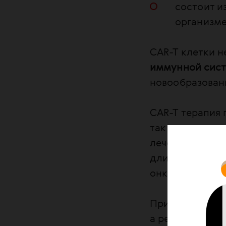
состоит и
организме
CAR-T клетки н
иммунной сис
новообразован
CAR-T терапия
так как у част
лечению патол
длительного эф
онкогематолог
При этом спе
а результат мн