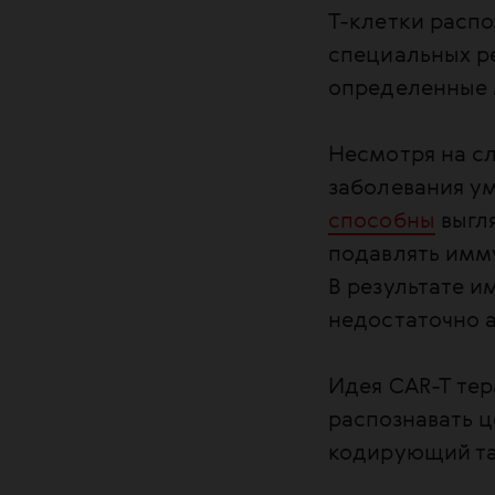
Т-клетки расп
специальных ре
определенные 
Несмотря на с
заболевания у
способны
выгл
подавлять имму
В результате и
недостаточно а
Идея CAR-T те
распознавать ц
кодирующий т