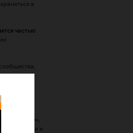
храняться в
вятся частью
ии
сообщества,
авшимися
женного и
торых форм
чудо-лечение»,
ии, генетики и