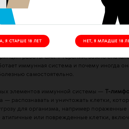
апии. Метод остается сложным, дорогостоящ
рого по показаниям.
ботает CAR-T-терапи
А, Я СТАРШЕ 18 ЛЕТ
НЕТ, Я МЛАДШЕ 18 Л
ринцип работы CAR-T терапии, важно сначала
ботает иммунная система и почему иногда он
болезнью самостоятельно.
вых элементов иммунной системы —
Т-лимф
а — распознавать и уничтожать клетки, кото
угрозу для организма, например пораженные
е атипичные или поврежденные клетки, включ