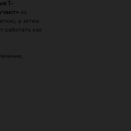
ые Т-
учают»
их
тки), а затем
т работать как
лечение,