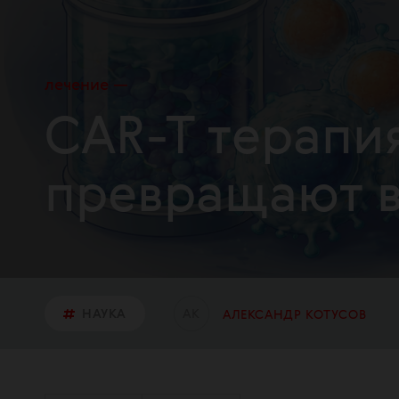
лечение
CAR-T терапи
превращают в
А
К
НАУКА
АЛЕКСАНДР КОТУСОВ