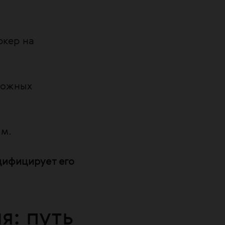
ркер на
сложных
ым.
ифицирует его
я: путь