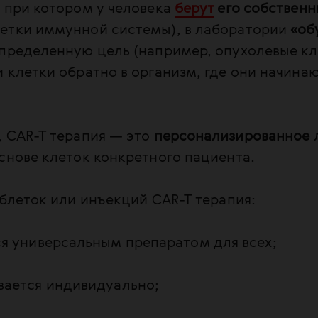
 при котором у человека
берут
его собственн
етки иммунной системы), в лаборатории
«об
пределенную цель (например, опухолевые кле
и клетки обратно в организм, где они начинаю
, CAR-T терапия — это
персонализированное
снове клеток конкретного пациента.
аблеток или инъекций CAR-T терапия:
ся универсальным препаратом для всех;
вается индивидуально;