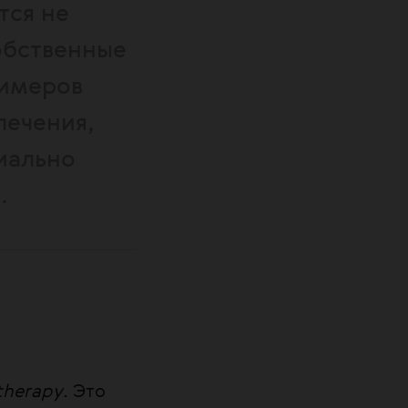
тся не
обственные
римеров
лечения,
иально
.
 therapy
. Это