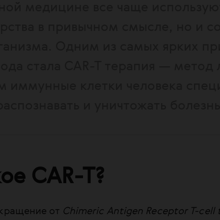
ной медицине все чаще использую
арства в привычном смысле, но и с
ганизма. Одним из самых ярких п
хода стала CAR-T терапия — метод 
м иммунные клетки человека спец
распознавать и уничтожать болезнь
кое CAR-T?
окращение от
Chimeric Antigen Receptor T-cell