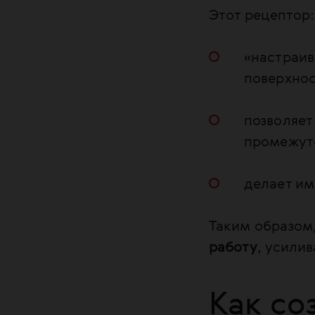
Этот рецептор:
«настраив
поверхнос
позволяет
промежуто
делает им
Таким образом,
работу
, усили
Как со