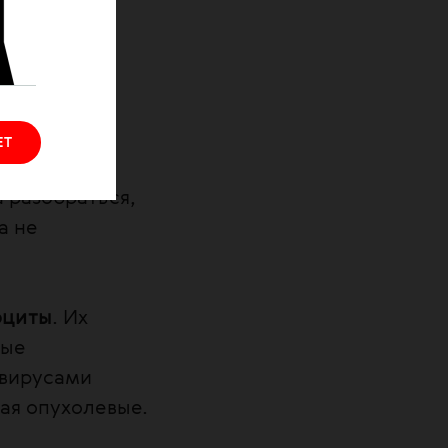
им и
я?
ЕТ
 разобраться,
а не
оциты
. Их
рые
 вирусами
ая опухолевые.