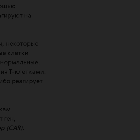
мощью
агируют на
ы, некоторые
ые клетки
 нормальные,
ия Т-клетками.
ибо реагирует
ткам
 ген,
р (CAR)
.