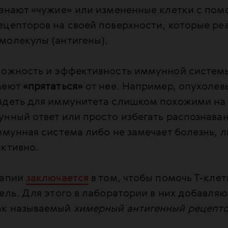
ознают «чужие» или измененные клетки с по
цепторов на своей поверхности, которые ре
молекулы (антигены).
ложность и эффективность иммунной систем
меют
«прятаться»
от нее. Например, опухолев
ядеть для иммунитета слишком похожими на
нный ответ или просто избегать распознаван
ммунная система либо не замечает болезнь, л
ктивно.
рапии
заключается
в том, чтобы помочь Т-кле
ель. Для этого в лаборатории в них добавляют
ак называемый
химерный антигенный рецепто