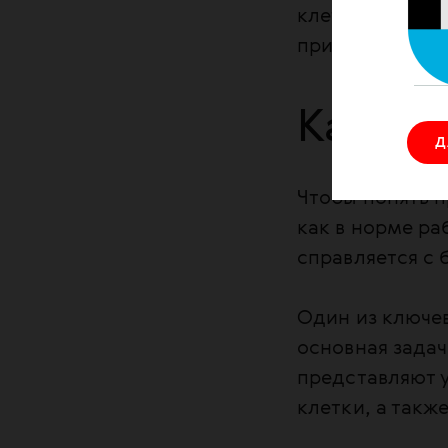
клеточной тер
применяется ст
Как ра
Д
Чтобы понять п
как в норме ра
справляется с 
Один из ключе
основная задач
представляют 
клетки, а такж