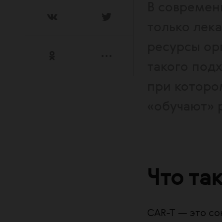
В современ
только лек
ресурсы ор
такого под
при которо
«обучают» 
Что та
CAR-T — это с