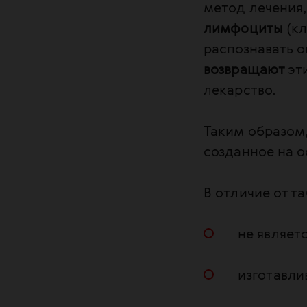
метод лечения,
лимфоциты
(кл
распознавать о
возвращают
эт
лекарство.
Таким образом
созданное на о
В отличие от т
не являет
изготавли