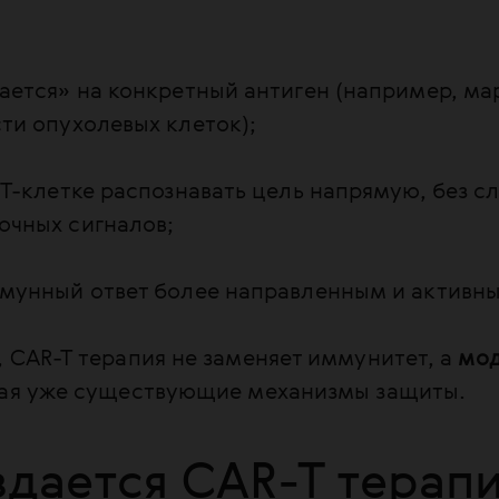
ается» на конкретный антиген (например, ма
ти опухолевых клеток);
 Т-клетке распознавать цель напрямую, без 
чных сигналов;
мунный ответ более направленным и активн
 CAR-T терапия не заменяет иммунитет, а
мод
вая уже существующие механизмы защиты.
здается CAR-T терапи