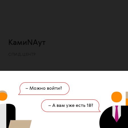
КамиNAут
СПИД.ЦЕНТР
– Можно войти?
– А вам уже есть 18?
Группа АН "ANтигламур"