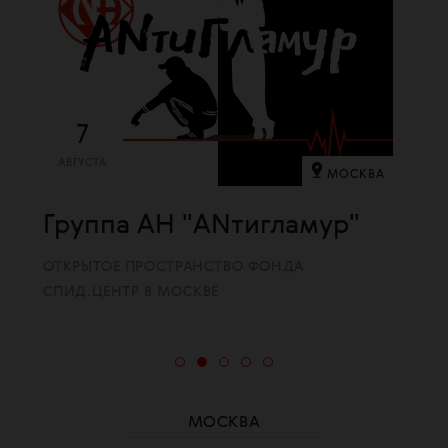
7
АВГУСТА
МОСКВА
Группа АН "ANтигламур"
ОТКРЫТОЕ ПРОСТРАНСТВО ФОНДА
СПИД.ЦЕНТР В МОСКВЕ
МОСКВА