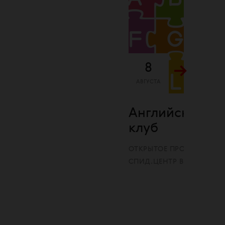
8
АВГУСТА
Английский ра
клуб
ОТКРЫТОЕ ПРОСТРАНСТ
СПИД.ЦЕНТР В МОСКВЕ