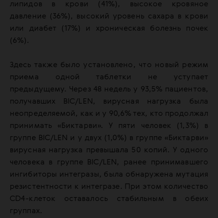
липидов в крови (41%), высокое кровяное
давление (36%), высокий уровень сахара в крови
или диабет (17%) и хроническая болезнь почек
(6%).
Здесь также было установлено, что новый режим
приема одной таблетки не уступает
предыдущему. Через 48 недель у 93,5% пациентов,
получавших BIC/LEN, вирусная нагрузка была
неопределяемой, как и у 90,6% тех, кто продолжал
принимать «Биктарви». У пяти человек (1,3%) в
группе BIC/LEN и у двух (1,0%) в группе «Биктарви»
вирусная нагрузка превышала 50 копий. У одного
человека в группе BIC/LEN, ранее принимавшего
ингибиторы интегразы, была обнаружена мутация
резистентности к интегразе. При этом количество
CD4-клеток оставалось стабильным в обеих
группах.