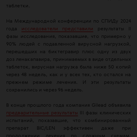
таблетки.
На Международной конференции по СПИДу 2024
года
исследователи представили
результаты II
фазы исследования, показавшие, что примерно у
90% людей с подавленной вирусной нагрузкой,
перешедших на биктегравир плюс одну из двух
доз ленакапавира, принимаемых в виде отдельных
таблеток, вирусная нагрузка была ниже 50 копий
через 48 недель, как и у всех тех, кто остался на
прежнем режиме лечения. И эти результаты
сохранились и через 96 недель.
В конце прошлого года компания Gilead объявила
предварительные результаты
III фазы клинических
испытаний, показавшие, что комбинированный
препарат BIC/LEN эффективен даже при
продолжении лечения по сложным схемам.