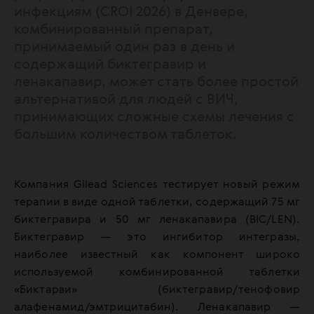
инфекциям (CROI 2026) в Денвере,
комбинированный препарат,
принимаемый один раз в день и
содержащий биктегравир и
ленакапавир, может стать более простой
альтернативой для людей с ВИЧ,
принимающих сложные схемы лечения с
большим количеством таблеток.
Компания Gilead Sciences тестирует новый режим
терапии в виде одной таблетки, содержащий 75 мг
биктегравира и 50 мг ленакапавира (BIC/LEN).
Биктегравир — это ингибитор интегразы,
наиболее известный как компонент широко
используемой комбинированной таблетки
«Биктарви» (биктегравир/тенофовир
алафенамид/эмтрицитабин). Ленакапавир —