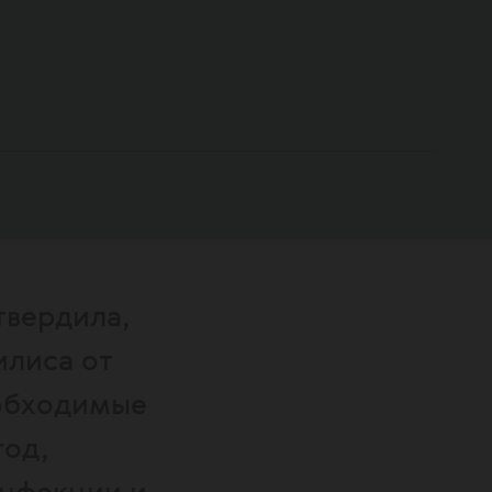
твердила,
илиса от
еобходимые
год,