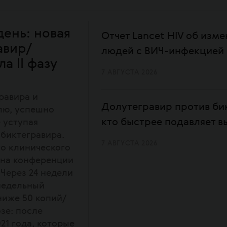
день: новая
Отчет Lancet HIV об изм
авир/
людей с ВИЧ-инфекцией
а II фазу
7 АВГУСТА 2026
равира и
Долутегравир против бик
лю, успешно
кто быстрее подавляет 
 уступая
биктегравира.
7 АВГУСТА 2026
о клинического
 на конференции
 Через 24 недели
недельный
ниже 50 копий/
зе: после
21 года, которые