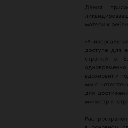
Дания присо
ликвидировав
матери к ребен
«Универсальна
доступе для в
страной в Е
одновременно
вдохновит и по
мы с нетерпен
для достижен
министр внутр
Распространенн
в основном с