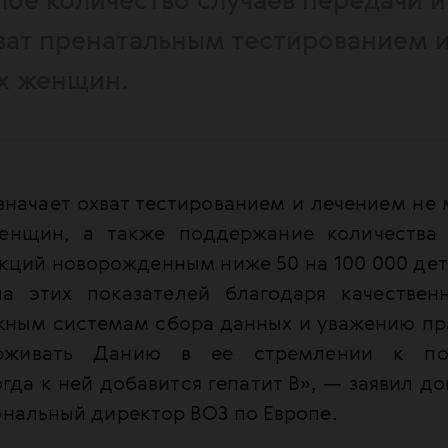
лое количество случаев передачи 
ват пренатальным тестированием 
х женщин.
начает охват тестированием и лечением не 
енщин, а также поддержание количества 
кций новорожденным ниже 50 на 100 000 дет
ла этих показателей благодаря качествен
ным системам сбора данных и уважению п
рживать Данию в ее стремлении к по
гда к ней добавится гепатит В», — заявил д
ональный директор ВОЗ по Европе.