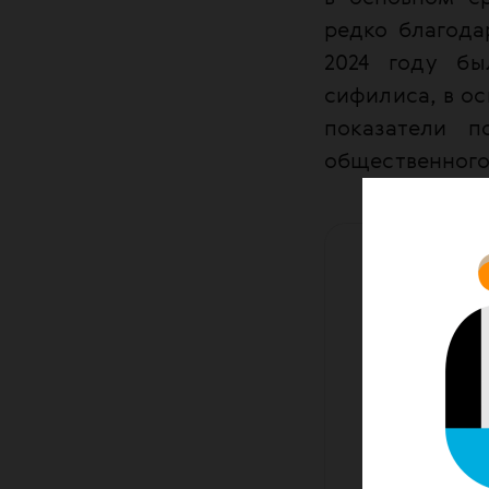
редко благода
2024 году бы
сифилиса, в ос
показатели п
общественного
Это
сущес