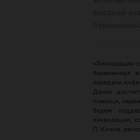
включая ма
высокий ох
беременны
«Ликвидация оз
беременных ж
передачи инфе
Дания достиг
помощи, надеж
будем подде
ликвидации, ко
П. Клюге, реги