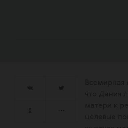
Всемирная 
что Дания 
матери к р
целевые пок