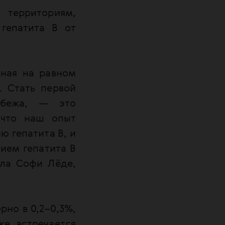
территориям,
гепатита В от
нная на равном
. Стать первой
убежа, — это
 что наш опыт
ю гепатита B, и
ием гепатита B
ла Софи Лёде,
рно в 0,2–0,3%,
е встречается