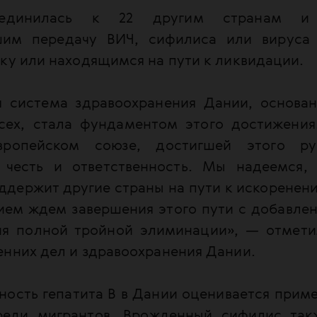
единилась к 22 другим странам и 
шим передачу ВИЧ, сифилиса или вируса 
ку или находящимся на пути к ликвидации.
я система здравоохранения Дании, основа
сех, стала фундаментом этого достижения
вропейском союзе, достигшей этого р
 честь и ответственность. Мы надеемся,
ддержит другие страны на пути к искоренени
ием ждем завершения этого пути с добавлен
ия полной тройной элиминации», — отмети
енних дел и здравоохранения Дании.
ость гепатита В в Дании оценивается приме
реди мигрантов. Врожденный сифилис такж