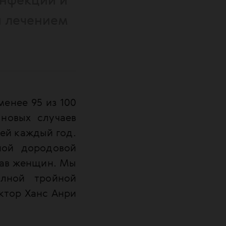
инфекции и
и лечением
менее 95 из 100
новых случаев
ей каждый год.
ной дородовой
рав женщин. Мы
лной тройной
октор Ханс Анри