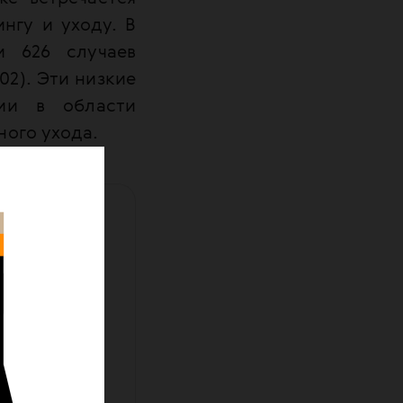
нгу и уходу. В
и 626 случаев
02). Эти низкие
нии в области
ного ухода.
. Мы
чь нам