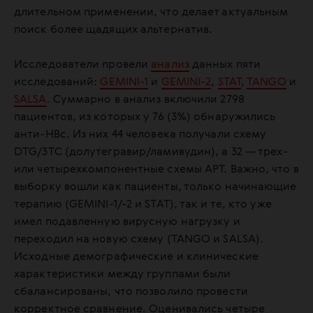
длительном применении, что делает актуальным
поиск более щадящих альтернатив.
Исследователи провели
анализ
данных пяти
исследований:
GEMINI-1
и
GEMINI-2
,
STAT
,
TANGO
и
SALSA
. Суммарно в анализ включили 2798
пациентов, из которых у 76 (3%) обнаружились
анти-HBc. Из них 44 человека получали схему
DTG/3TC (долутегравир/ламивудин), а 32 — трех-
или четырехкомпонентные схемы АРТ. Важно, что в
выборку вошли как пациенты, только начинающие
терапию (GEMINI-1/-2 и STAT), так и те, кто уже
имел подавленную вирусную нагрузку и
переходил на новую схему (TANGO и SALSA).
Исходные демографические и клинические
характеристики между группами были
сбалансированы, что позволило провести
корректное сравнение. Оценивались четыре