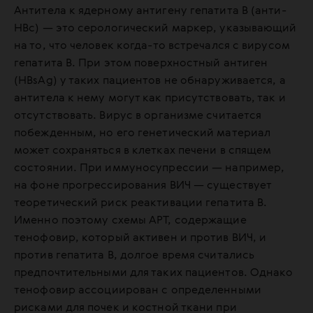
Антитела к ядерному антигену гепатита В (анти-
HBc) — это серологический маркер, указывающий
на то, что человек когда-то встречался с вирусом
гепатита В. При этом поверхностный антиген
(HBsAg) у таких пациентов не обнаруживается, а
антитела к нему могут как присутствовать, так и
отсутствовать. Вирус в организме считается
побежденным, но его генетический материал
может сохраняться в клетках печени в спящем
состоянии. При иммуносупрессии — например,
на фоне прогрессирования ВИЧ — существует
теоретический риск реактивации гепатита В.
Именно поэтому схемы АРТ, содержащие
тенофовир, который активен и против ВИЧ, и
против гепатита В, долгое время считались
предпочтительными для таких пациентов. Однако
тенофовир ассоциирован с определенными
рисками для почек и костной ткани при