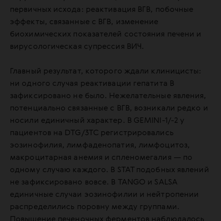
первичных исхода: реактивация ВГВ, побочные
эффекты, связанные с ВГВ, изменение
биохимических показателей состояния печени и
вирусологическая супрессия ВИЧ.
Главный результат, которого ждали клиницисты:
ни одного случая реактивации гепатита В
зафиксировано не было. Нежелательные явления,
потенциально связанные с ВГВ, возникали редко и
носили единичный характер. В GEMINI-1/-2 у
пациентов на DTG/3TC регистрировались
эозинофилия, лимфаденопатия, лимфоцитоз,
макроцитарная анемия и спленомегалия — по
одному случаю каждого. В STAT подобных явлений
не зафиксировано вовсе. В TANGO и SALSA
единичные случаи эозинофилии и нейтропении
распределились поровну между группами.
Повышение печеночных ферментов наблюдалось