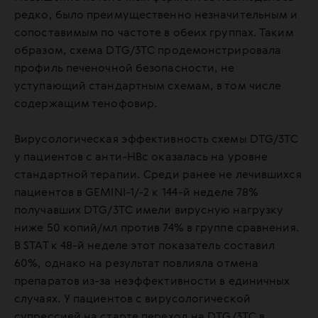
редко, было преимущественно незначительным и
сопоставимым по частоте в обеих группах. Таким
образом, схема DTG/3TC продемонстрировала
профиль печеночной безопасности, не
уступающий стандартным схемам, в том числе
содержащим тенофовир.
Вирусологическая эффективность схемы DTG/3TC
у пациентов с анти-HBc оказалась на уровне
стандартной терапии. Среди ранее не лечившихся
пациентов в GEMINI-1/-2 к 144-й неделе 78%
получавших DTG/3TC имели вирусную нагрузку
ниже 50 копий/мл против 74% в группе сравнения.
В STAT к 48-й неделе этот показатель составил
60%, однако на результат повлияла отмена
препаратов из-за неэффективности в единичных
случаях. У пациентов с вирусологической
супрессией на старте переход на DTG/3TC в