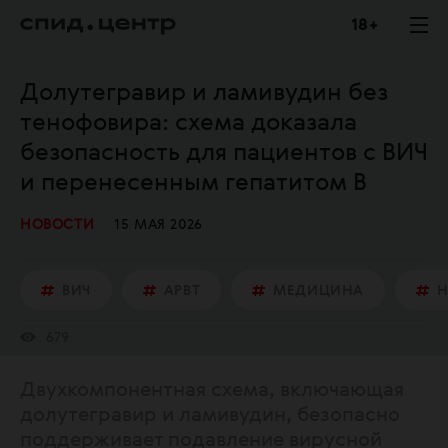
18 +
Долутегравир и ламивудин без
тенофовира: схема доказала
безопасность для пациентов с ВИЧ
и перенесенным гепатитом В
НОВОСТИ
15 МАЯ 2026
ВИЧ
АРВТ
МЕДИЦИНА
Н
679
Двухкомпонентная схема, включающая
долутегравир и ламивудин, безопасно
поддерживает подавление вирусной