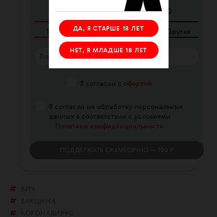
ЕЖЕМЕСЯЧНО
РАЗОВО
ДА, Я СТАРШЕ 18 ЛЕТ
100
₽
250
₽
340
₽
Другая
НЕТ, Я МЛАДШЕ 18 ЛЕТ
Я согласен с
офертой
Я согласен на обработку персональных
данных в соответствии с условиями
Политики конфиденциальности
ПОДДЕРЖАТЬ
ЕЖЕМЕСЯЧНО
— 100 ₽
ВИЧ
ВАКЦИНА
КОРОНАВИРУС