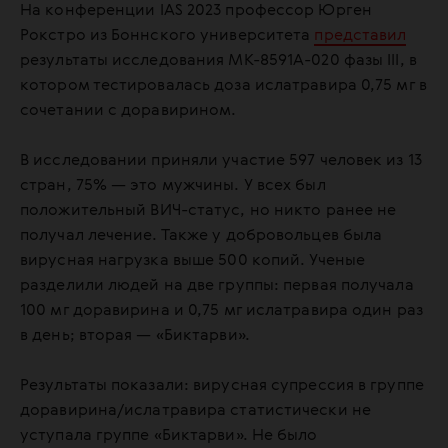
На конференции IAS 2023 профессор Юрген
Рокстро из Боннского университета
представил
результаты исследования MK-8591A-020 фазы III, в
котором тестировалась доза ислатравира 0,75 мг в
сочетании с доравирином.
В исследовании приняли участие 597 человек из 13
стран, 75% — это мужчины. У всех был
положительный ВИЧ-статус, но никто ранее не
получал лечение. Также у добровольцев была
вирусная нагрузка выше 500 копий. Ученые
разделили людей на две группы: первая получала
100 мг доравирина и 0,75 мг ислатравира один раз
в день; вторая — «Биктарви».
Результаты показали: вирусная супрессия в группе
доравирина/ислатравира статистически не
уступала группе «Биктарви». Не было