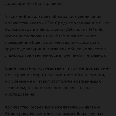
доравирину и ислатравиру.
У всех добровольцев наблюдалось увеличение
количества клеток CD4. Среднее увеличение было
больше в группе «Биктарви» (234 против 184). Во
время исследования не было значительного
повышения общего количества лимфоцитов в
группе доравирина, тогда как общее количество
лимфоцитов увеличилось в группе биктегравира.
Один участник исследования в группе доравирин/
ислатравир умер от пневмоцистной пневмонии,
но ученые не считают этот случай связанным с
лечением, так как это произошло в начале
исследования.
Количество серьезных нежелательных явлений
было практически одинаковым в обеих группах