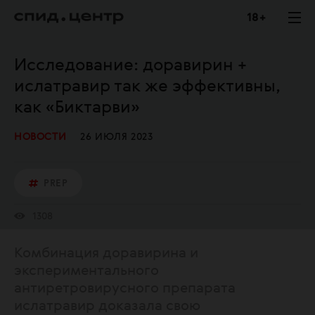
18 +
Исследование: доравирин +
ислатравир так же эффективны,
как «Биктарви»
НОВОСТИ
26 ИЮЛЯ 2023
PREP
1308
Комбинация доравирина и
экспериментального
антиретровирусного препарата
ислатравир доказала свою