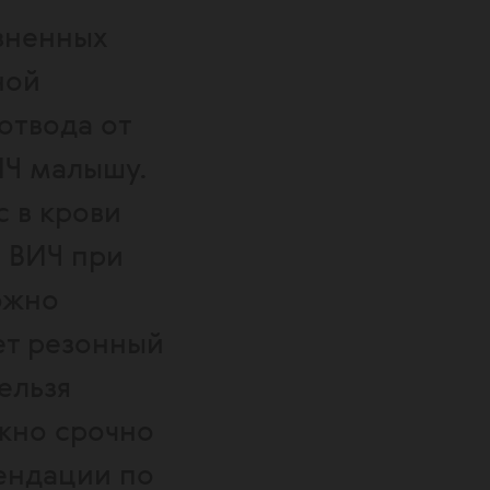
зненных
ной
отвода от
ИЧ малышу.
с в крови
а ВИЧ при
ожно
ет резонный
ельзя
ужно срочно
мендации по