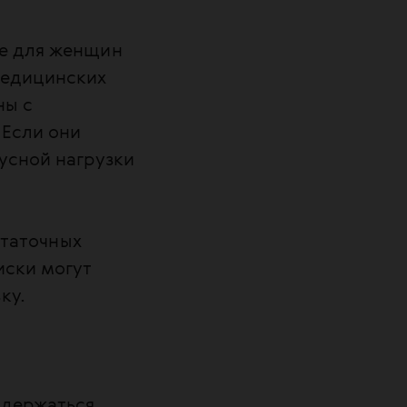
ие для женщин
медицинских
ны с
 Если они
усной нагрузки
статочных
иски могут
ку.
одержаться