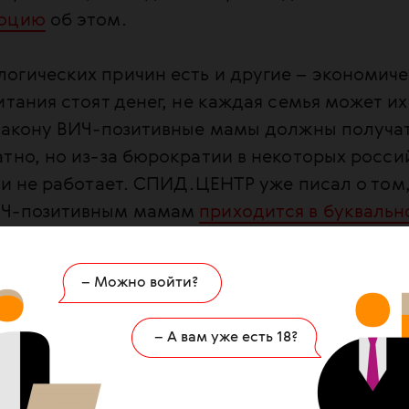
люцию
об этом.
огических причин есть и другие – экономиче
итания стоят денег, не каждая семья может их
 закону ВИЧ-позитивные мамы должны получа
тно, но из-за бюрократии в некоторых росси
ти не работает. СПИД.ЦЕНТР уже писал о том,
ИЧ-позитивным мамам
приходится в букваль
ы сэкономить деньги на смеси. При этом, от 
тей во всем мире получают ВИЧ вместе с гру
– Можно войти?
неопределяемый = не
– А вам уже есть 18?
ог бы решить эту проблему. Но
говорят, что доказательств,
ереносить этот принцип на