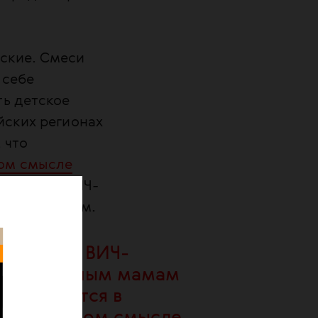
ские. Смеси
 себе
ть детское
йских регионах
 что
ном смысле
30 до 60% ВИЧ-
дным молоком.
В России ВИЧ-
позитивным мамам
приходится в