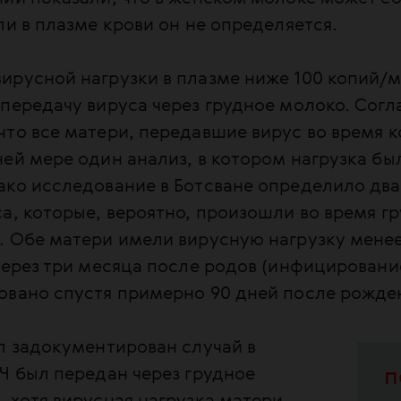
ли в плазме крови он не определяется.
ирусной нагрузки в плазме ниже 100 копий/
передачу вируса через грудное молоко. Согл
то все матери, передавшие вирус во время 
ей мере один анализ, в котором нагрузка бы
ако исследование в Ботсване определило два
а, которые, вероятно, произошли во время г
. Обе матери имели вирусную нагрузку мене
через три месяца после родов (инфицирован
овано спустя примерно 90 дней после рожден
л задокументирован случай в
Ч был передан через грудное
п