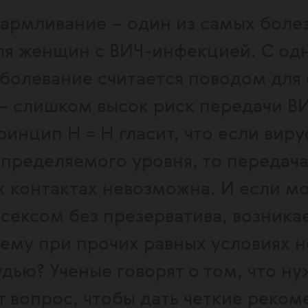
кармливание – один из самых боле
ля женщин с ВИЧ-инфекцией. С од
аболевание считается поводом для 
– слишком высок риск передачи В
ринцип Н = Н гласит, что если виру
определяемого уровня, то передач
х контактах невозможна. И если м
 сексом без презерватива, возника
чему при прочих равных условиях н
дью? Ученые говорят о том, что н
т вопрос, чтобы дать четкие реко