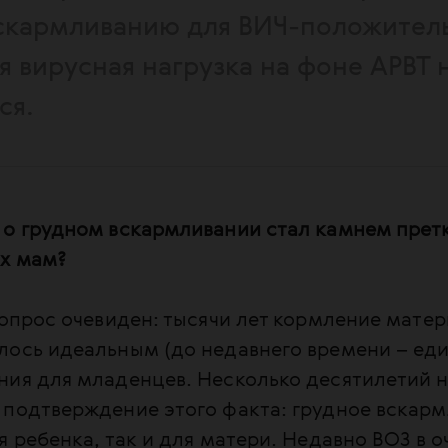
скармливанию для ВИЧ-положител
я вирусная нагрузка на фоне АРВТ 
ся.
 о грудном вскармливании стал камнем прет
х мам?
вопрос очевиден: тысячи лет кормление мате
лось идеальным (до недавнего времени – ед
ния для младенцев. Несколько десятилетий н
 подтверждение этого факта: грудное вскар
я ребенка, так и для матери. Недавно ВОЗ в 