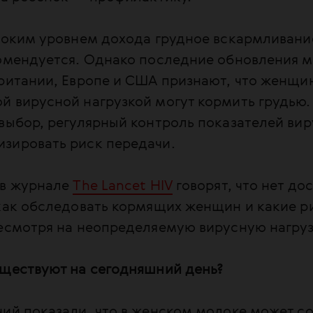
ысоким уровнем дохода грудное вскармливан
комендуется. Однако последние обновления 
ритании, Европе и США признают, что женщи
 вирусной нагрузкой могут кормить грудью.
выбор, регулярный контроль показателей вир
зировать риск передачи.
 в журнале
The Lancet HIV
говорят, что нет до
как обследовать кормящих женщин и какие р
несмотря на неопределяемую вирусную нагруз
уществуют на сегодняшний день?
ний показали, что в женском молоке может с