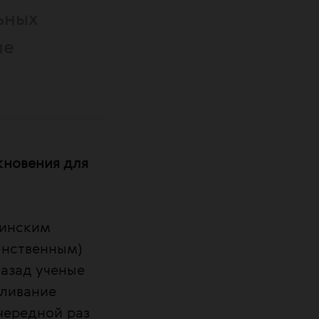
ьных
не
кновения для
ринским
инственным)
азад ученые
мливание
очередной раз