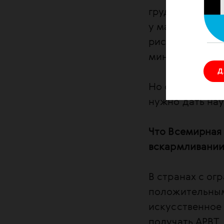
грудное вскарм
у мамы подавле
риск передачи 
минимален.
Д
Но остается оч
нужно дать на
Что Всемирная 
вскармливании
В странах с о
положительным
искусственное
получать АРВТ,