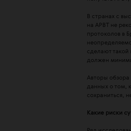
В странах с в
на АРВТ не ре
протоколов в Б
неопределяемой
сделают такой 
должен миними
Авторы обзора
данных о том, 
сохраниться, 
Какие риски с
Ряд исследова