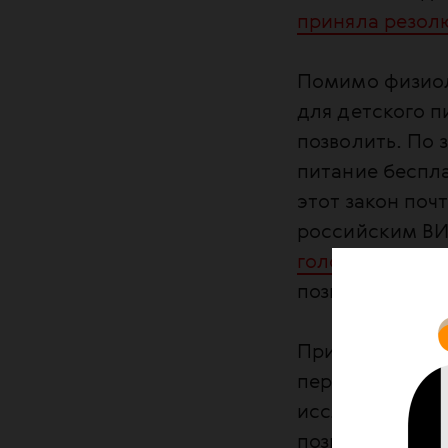
приняла резо
Помимо физиол
для детского п
позволить. По
питание беспла
этот закон поч
российским В
голодать
, чтоб
позитивных де
Принцип Н=Н (
передающий) м
исследователи 
позволяющих п