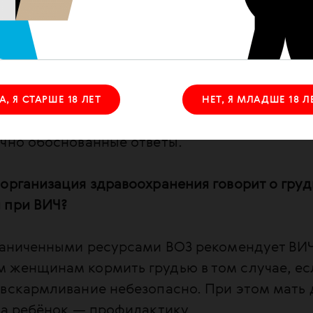
ливание, пока недостаточно. Если
на вирусная нагрузка в крови,
вируса от матери, ребенку
А, Я СТАРШЕ 18 ЛЕТ
НЕТ, Я МЛАДШЕ 18 Л
ень много вопросов, на которые
учно обоснованные ответы.
организация здравоохранения говорит о гру
 при ВИЧ?
граниченными ресурсами ВОЗ рекомендует ВИ
 женщинам кормить грудью в том случае, ес
 вскармливание небезопасно. При этом мать
 а ребёнок — профилактику.