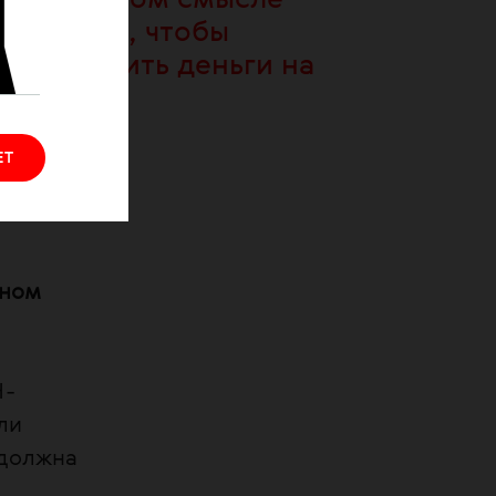
буквальном смысле
голодать, чтобы
сэкономить деньги на
смеси.
ЕТ
дном
Ч-
ли
 должна