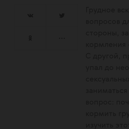
Грудное вс
вопросов д
стороны, з
кормления 
С другой, п
упал до не
сексуальны
заниматься
вопрос: по
кормить гру
изучить это