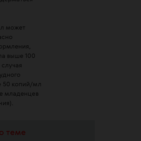
мл может
асно
кормления,
ла выше 100
 случая
рудного
е 50 копий/мл
ие младенцев
ия).
о теме