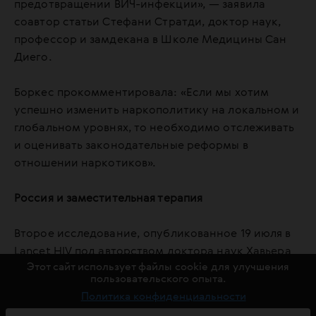
предотвращении ВИЧ-инфекции», — заявила
соавтор статьи Стефани Стратди, доктор наук,
профессор и замдекана в Школе Медицины Сан
Диего.
Боркес прокомментировала: «Если мы хотим
успешно изменить наркополитику на локальном и
глобальном уровнях, то необходимо отслеживать
и оценивать законодательные реформы в
отношении наркотиков».
Россия и заместительная терапия
Второе исследование, опубликованное 19 июля в
Lancet HIV под авторством доктора наук Хавьера
Этот сайт использует файлы cookie для улучшения
Сепеды, Наташи Мартин и их коллег,
пользовательского опыта.
рассматривало моделировании эпидемии для
Политика конфиденциальности
определения пагубного влияния политики