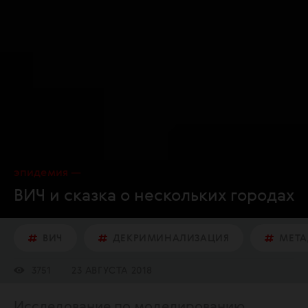
эпидемия
ВИЧ и сказка о нескольких городах
ВИЧ
ДЕКРИМИНАЛИЗАЦИЯ
МЕТ
3751
23 АВГУСТА 2018
Исследование по моделированию