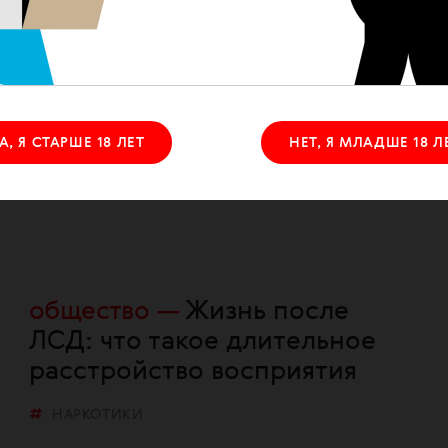
общество
«Тихонько
отфутболить»: медики о
работе с
наркопотребителями
А, Я СТАРШЕ 18 ЛЕТ
НЕТ, Я МЛАДШЕ 18 Л
НАРКОТИКИ
общество
Жизнь после
ЛСД: что такое длительное
расстройство восприятия
НАРКОТИКИ