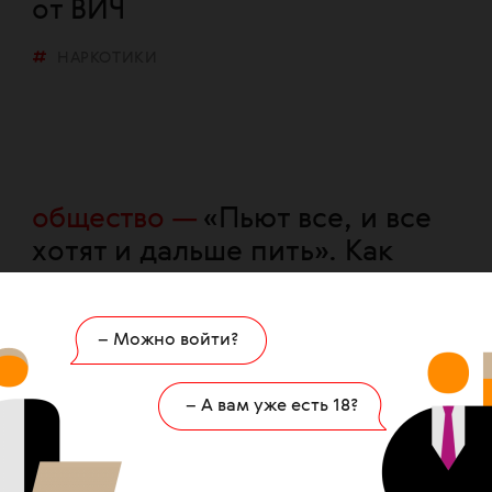
от ВИЧ
НАРКОТИКИ
общество
«Пьют все, и все
хотят и дальше пить». Как
работает врач-нарколог,
помогающий людям на дому
– Можно войти?
НАРКОТИКИ
– А вам уже есть 18?